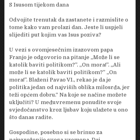
S Isusom tijekom dana
Odvojite trenutak da zastanete i razmislite o
tome kako vam prolazi dan. Jeste li uspjeli
slijediti put kojim vas Isus poziva?
U vezi s ovomjesečnim izazovom papa
Franjo je odgovorio na pitanje „Može li se
katolik baviti politikom?”. „On mora!”. „Ali
može li se katolik baviti politikom?” „On
mora!”. Blaženi Pavao VI., rekao je da je
politika jedan od najviših oblika milosrđa, jer
teži općem dobru.“ Na koje se načine možete
uključiti? U međuvremenu ponudite svoje
svjedočanstvo kroz ljubav koju ulažete u ono
što danas radite.
Gospodine, posebno si se brinuo za
najugroženije svoga vremena. Daj