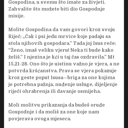
Gospodina, u svemu što imate za živjeti.
Zahvalite što možete biti dio Gospodnje
misije.
Molite Gospodina da vam govori kroz svoju
Riječ: „Čak i psi jedu mrvice koje padaju sa
stola njihovih gospodara.” Tada joj Isus reče:
“Ženo, imaš veliku vjeru! Neka ti bude kako
želiš.” I njezina je kći u taj čas ozdravila.” Mt
15,21-28. Ono što je uistinu važno je vjera, a ne
potvrda kršćanstva. Prava se vjera pokazuje
kroz geste poput Isusa—briga za one kojima
je potrebna pažnja, nuđenje usluge, dijeljenje
riječi ohrabrenja ili davanje osmijeha.
Moli molitvu prikazanja da budeš oruđe
Gospodnje i da moliš za one koje nam
povjerava ovoga mjeseca.