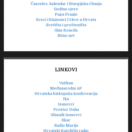
Časoslov, kalendar i liturgijska čitanja
Godina vjere
Papa Franjo
Sveci i blaženici Crkve u Hrvata
Svetišta i prošteništa
Glas Koncila
Bitno net
LINKOVI
Vatikan
Međunarodni AP
Hrvatska biskupska konferencija
Ika
Isusovci
Prostor Duha
Glasnik Isusovci
Skac
Radio Marija
Hrvatski Katolički radio