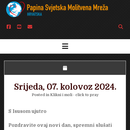
facebook
youtube
email
Open
searc
bar
open
menu
Srijeda, 07. kolovoz 2024.
Posted in
Klikni i moli - click to pray
S Isusom ujutro
Pozdravite ovaj novi dan, spremni slušati