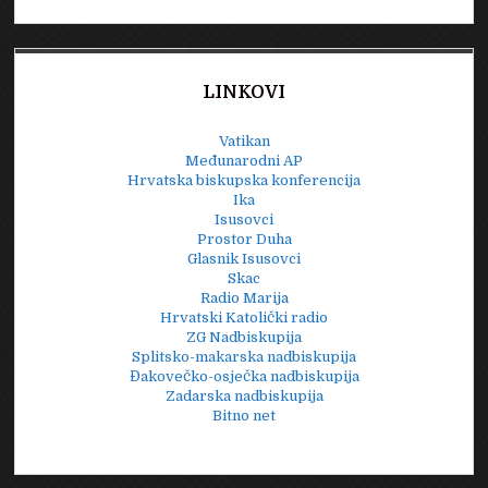
LINKOVI
Vatikan
Međunarodni AP
Hrvatska biskupska konferencija
Ika
Isusovci
Prostor Duha
Glasnik Isusovci
Skac
Radio Marija
Hrvatski Katolički radio
ZG Nadbiskupija
Splitsko-makarska nadbiskupija
Đakovečko-osječka nadbiskupija
Zadarska nadbiskupija
Bitno net