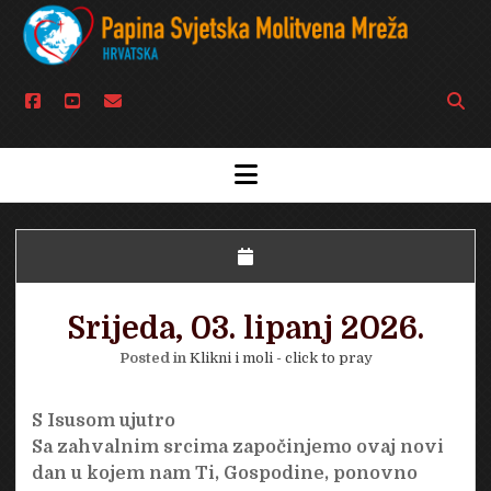
facebook
youtube
email
Open
searc
bar
open
menu
Srijeda, 03. lipanj 2026.
Posted in
Klikni i moli - click to pray
S Isusom ujutro
Sa zahvalnim srcima započinjemo ovaj novi
dan u kojem nam Ti, Gospodine, ponovno