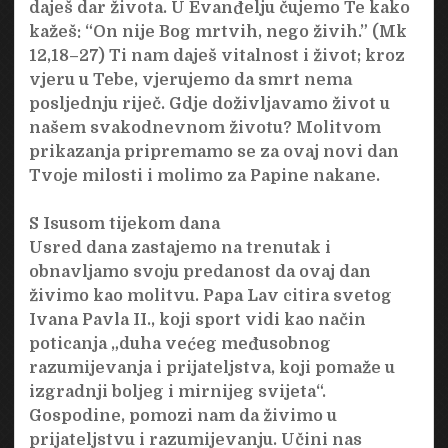
daješ dar života. U Evanđelju čujemo Te kako
kažeš: “On nije Bog mrtvih, nego živih.” (Mk
12,18–27) Ti nam daješ vitalnost i život; kroz
vjeru u Tebe, vjerujemo da smrt nema
posljednju riječ. Gdje doživljavamo život u
našem svakodnevnom životu? Molitvom
prikazanja pripremamo se za ovaj novi dan
Tvoje milosti i molimo za Papine nakane.
S Isusom tijekom dana
Usred dana zastajemo na trenutak i
obnavljamo svoju predanost da ovaj dan
živimo kao molitvu. Papa Lav citira svetog
Ivana Pavla II., koji sport vidi kao način
poticanja „duha većeg međusobnog
razumijevanja i prijateljstva, koji pomaže u
izgradnji boljeg i mirnijeg svijeta“.
Gospodine, pomozi nam da živimo u
prijateljstvu i razumijevanju. Učini nas