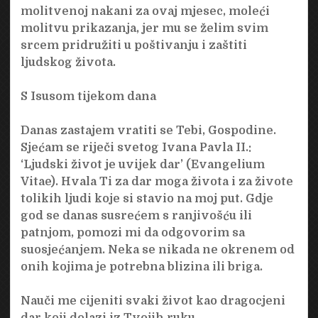
molitvenoj nakani za ovaj mjesec, moleći
molitvu prikazanja, jer mu se želim svim
srcem pridružiti u poštivanju i zaštiti
ljudskog života.
S Isusom tijekom dana
Danas zastajem vratiti se Tebi, Gospodine.
Sjećam se riječi svetog Ivana Pavla II.:
‘Ljudski život je uvijek dar’ (Evangelium
Vitae). Hvala Ti za dar moga života i za živote
tolikih ljudi koje si stavio na moj put. Gdje
god se danas susrećem s ranjivošću ili
patnjom, pomozi mi da odgovorim sa
suosjećanjem. Neka se nikada ne okrenem od
onih kojima je potrebna blizina ili briga.
Nauči me cijeniti svaki život kao dragocjeni
dar koji dolazi iz Tvojih ruku.