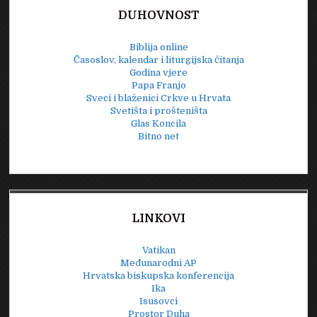
DUHOVNOST
Biblija online
Časoslov, kalendar i liturgijska čitanja
Godina vjere
Papa Franjo
Sveci i blaženici Crkve u Hrvata
Svetišta i prošteništa
Glas Koncila
Bitno net
LINKOVI
Vatikan
Međunarodni AP
Hrvatska biskupska konferencija
Ika
Isusovci
Prostor Duha