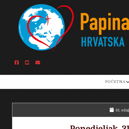
facebook
youtube
email
o
POČETNA
d
m
31. ožu