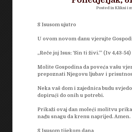
Ponedjeljak, 31
Posted in
Klikni i m
S Isusom ujutro
U ovom novom danu vjerujte Gospodino
„Reče joj Isus: ‘Sin ti živi.’” (Iv 4,43-54)
Molite Gospodina da poveća vašu vjer
prepoznati Njegovu ljubav i prisutnos
Neka vaš dom i zajednica budu svjedoc
dopirući do onih u potrebi.
Prikaži ovaj dan moleći molitvu prikaz
nađu snagu da krenu naprijed. Amen.
S Isusom tijekom dana