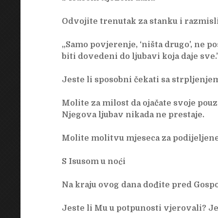
Odvojite trenutak za stanku i razmis
„Samo povjerenje, ‘ništa drugo’, ne p
biti dovedeni do ljubavi koja daje sve.
Jeste li sposobni čekati sa strpljenj
Molite za milost da ojačate svoje pouzd
Njegova ljubav nikada ne prestaje.
Molite molitvu mjeseca za podijeljene
S Isusom u noći
Na kraju ovog dana dođite pred Gospo
Jeste li Mu u potpunosti vjerovali? Je