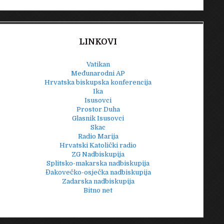
LINKOVI
Vatikan
Međunarodni AP
Hrvatska biskupska konferencija
Ika
Isusovci
Prostor Duha
Glasnik Isusovci
Skac
Radio Marija
Hrvatski Katolički radio
ZG Nadbiskupija
Splitsko-makarska nadbiskupija
Đakovečko-osječka nadbiskupija
Zadarska nadbiskupija
Bitno net