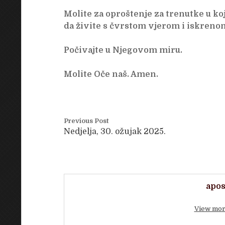
Molite za oproštenje za trenutke u koj
da živite s čvrstom vjerom i iskrenom
Počivajte u Njegovom miru.
Molite Oče naš. Amen.
Previous Post
Nedjelja, 30. ožujak 2025.
apos
View mor