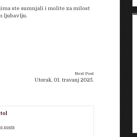
ima ste sumnjali i molite za milost
 ljubavlju.
Next Post
Utorak, 01. travanj 2025.
tol
e posts