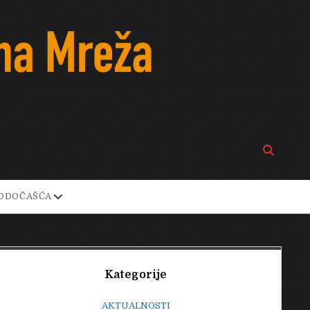
Open
search
bar
open
ODOČAŠĆA
own
dropdown
menu
Sidebar
Kategorije
AKTUALNOSTI