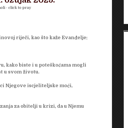
. ožujak 2025.
oli - click to pray
voj riječi, kao što kaže Evanđelje:
u, kako biste i u poteškoćama mogli
t u svom životu.
i Njegove iscjeliteljske moći,
anja za obitelji u krizi, da u Njemu