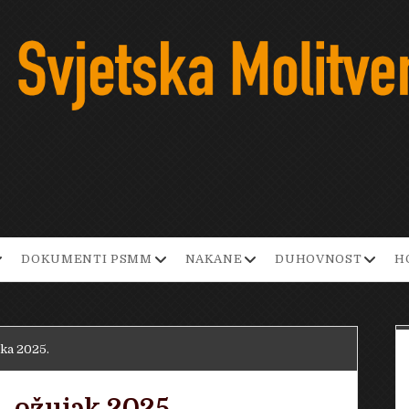
pen
open
open
open
DOKUMENTI PSMM
NAKANE
DUHOVNOST
H
ropdown
dropdown
dropdown
dropd
enu
menu
menu
menu
jka 2025.