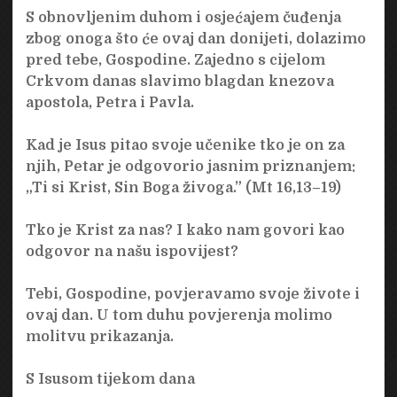
S obnovljenim duhom i osjećajem čuđenja
zbog onoga što će ovaj dan donijeti, dolazimo
pred tebe, Gospodine. Zajedno s cijelom
Crkvom danas slavimo blagdan knezova
apostola, Petra i Pavla.
Kad je Isus pitao svoje učenike tko je on za
njih, Petar je odgovorio jasnim priznanjem:
„Ti si Krist, Sin Boga živoga.” (Mt 16,13–19)
Tko je Krist za nas? I kako nam govori kao
odgovor na našu ispovijest?
Tebi, Gospodine, povjeravamo svoje živote i
ovaj dan. U tom duhu povjerenja molimo
molitvu prikazanja.
S Isusom tijekom dana