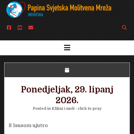
facebook
youtube
email
Open
searc
bar
open
menu
Ponedjeljak, 29. lipanj
2026.
Posted in
Klikni i moli - click to pray
S Isusom ujutro