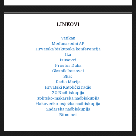
LINKOVI
Vatikan
Međunarodni AP
Hrvatska biskupska konferencija
Ika
Isusovci
Prostor Duha
Glasnik Isusovci
Skac
Radio Marija
Hrvatski Katolički radio
ZG Nadbiskupija
Splitsko-makarska nadbiskupija
Đakovečko-osječka nadbiskupija
Zadarska nadbiskupija
Bitno net