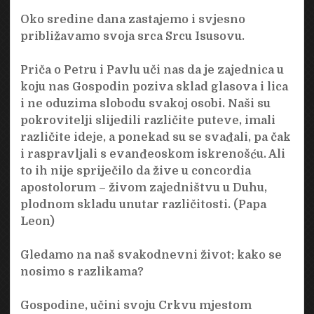
Oko sredine dana zastajemo i svjesno
približavamo svoja srca Srcu Isusovu.
Priča o Petru i Pavlu uči nas da je zajednica u
koju nas Gospodin poziva sklad glasova i lica
i ne oduzima slobodu svakoj osobi. Naši su
pokrovitelji slijedili različite puteve, imali
različite ideje, a ponekad su se svađali, pa čak
i raspravljali s evanđeoskom iskrenošću. Ali
to ih nije spriječilo da žive u concordia
apostolorum – živom zajedništvu u Duhu,
plodnom skladu unutar različitosti. (Papa
Leon)
Gledamo na naš svakodnevni život: kako se
nosimo s razlikama?
Gospodine, učini svoju Crkvu mjestom