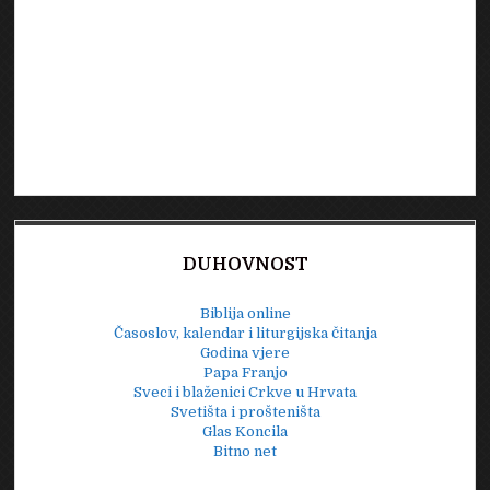
DUHOVNOST
Biblija online
Časoslov, kalendar i liturgijska čitanja
Godina vjere
Papa Franjo
Sveci i blaženici Crkve u Hrvata
Svetišta i prošteništa
Glas Koncila
Bitno net