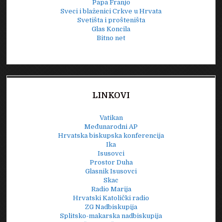
Papa Franjo
Sveci i blaženici Crkve u Hrvata
Svetišta i prošteništa
Glas Koncila
Bitno net
LINKOVI
Vatikan
Međunarodni AP
Hrvatska biskupska konferencija
Ika
Isusovci
Prostor Duha
Glasnik Isusovci
Skac
Radio Marija
Hrvatski Katolički radio
ZG Nadbiskupija
Splitsko-makarska nadbiskupija