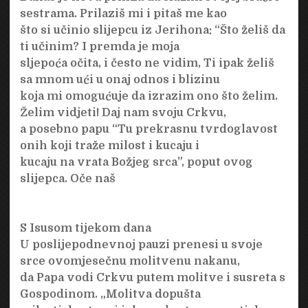
sestrama. Prilaziš mi i pitaš me kao
što si učinio slijepcu iz Jerihona: “Što želiš da
ti učinim? I premda je moja
sljepoća očita, i često ne vidim, Ti ipak želiš
sa mnom ući u onaj odnos i blizinu
koja mi omogućuje da izrazim ono što želim.
Želim vidjeti! Daj nam svoju Crkvu,
a posebno papu “Tu prekrasnu tvrdoglavost
onih koji traže milost i kucaju i
kucaju na vrata Božjeg srca”, poput ovog
slijepca. Oče naš
S Isusom tijekom dana
U poslijepodnevnoj pauzi prenesi u svoje
srce ovomjesečnu molitvenu nakanu,
da Papa vodi Crkvu putem molitve i susreta s
Gospodinom. „Molitva dopušta