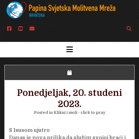
facebook
youtube
email
Open
searc
bar
open
menu
Ponedjeljak, 20. studeni
2023.
Posted in
Klikni i moli - click to pray
S Isusom ujutro
Danas je nova prilika da služim svojoj braći i