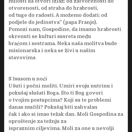
milosti da otvori izlaz: od zatvorenosti do
otvorenosti, od straha do hrabrosti,
od tuge do radosti. A možemo dodati: od
podjele do jedinstva” (papa Franjo).
Pomozi nam, Gospodine, da imamo hrabrosti
okrenuti se kulturi susreta među
braćom i sestrama. Neka naša molitva bude
misionarska i neka se živi u našim
stavovima
S Isusom u noći
Ušuti i počni moliti. Umiri svoju nutrinu i
pokušaj slušati Boga. Što ti Bog govori
o tvojim postupcima? Koji su te problemi
danas mučili? Pokušaj biti zahvalan
čak i ako si imao težak dan. Moli Gospodina za
oproštenje za težnju za
ispraznim ciljevima. Moli za one u nevolji