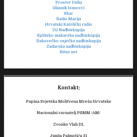
Prostor Duha
Glasnik Isusovci
Skac
Radio Marija
Hrvatski Katolički radio
ZG Nadbiskupija
Splitsko-makarska nadbiskupija
Đakovečko-osječka nadbiskupija
Zadarska nadbiskupija
Bitno net
Kontakt:
Papina Svjetska Molitvena Mreža Hrvatske
Nacionalni ravnatelj PSMM /AM/
Zvonko Vlah DI,
Junija Palmotića 31