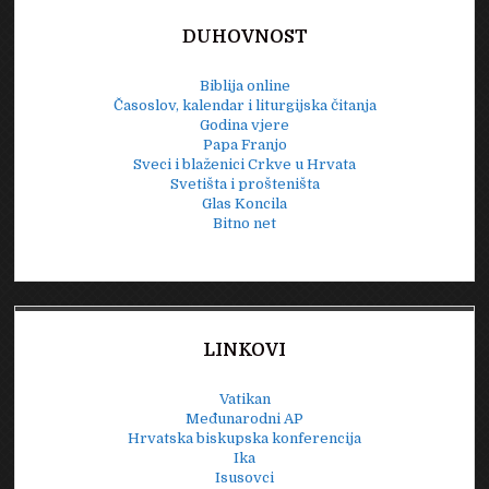
DUHOVNOST
Biblija online
Časoslov, kalendar i liturgijska čitanja
Godina vjere
Papa Franjo
Sveci i blaženici Crkve u Hrvata
Svetišta i prošteništa
Glas Koncila
Bitno net
LINKOVI
Vatikan
Međunarodni AP
Hrvatska biskupska konferencija
Ika
Isusovci