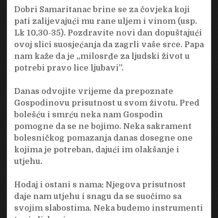
Dobri Samaritanac brine se za čovjeka koji
pati zalijevajući mu rane uljem i vinom (usp.
Lk 10,30-35). Pozdravite novi dan dopuštajući
ovoj slici suosjećanja da zagrli vaše srce. Papa
nam kaže da je „milosrđe za ljudski život u
potrebi pravo lice ljubavi”.
Danas odvojite vrijeme da prepoznate
Gospodinovu prisutnost u svom životu. Pred
bolešću i smrću neka nam Gospodin
pomogne da se ne bojimo. Neka sakrament
bolesničkog pomazanja danas dosegne one
kojima je potreban, dajući im olakšanje i
utjehu.
Hodaj i ostani s nama: Njegova prisutnost
daje nam utjehu i snagu da se suočimo sa
svojim slabostima. Neka budemo instrumenti