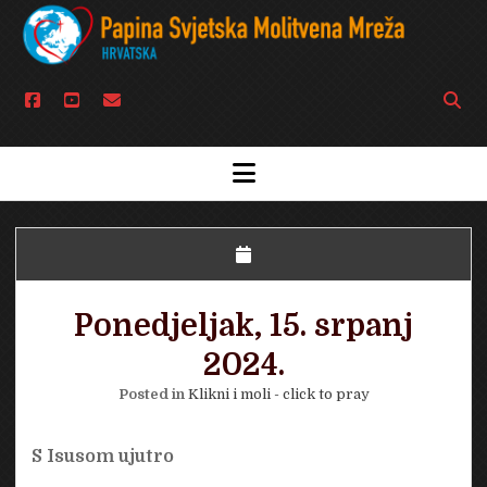
facebook
youtube
email
Open
searc
bar
open
menu
Ponedjeljak, 15. srpanj
2024.
Posted in
Klikni i moli - click to pray
S Isusom ujutro