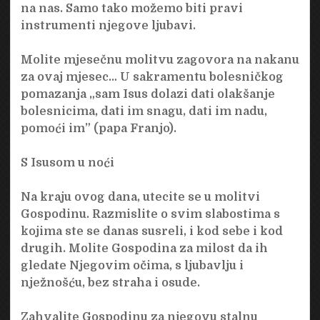
na nas. Samo tako možemo biti pravi
instrumenti njegove ljubavi.
Molite mjesečnu molitvu zagovora na nakanu
za ovaj mjesec… U sakramentu bolesničkog
pomazanja „sam Isus dolazi dati olakšanje
bolesnicima, dati im snagu, dati im nadu,
pomoći im” (papa Franjo).
S Isusom u noći
Na kraju ovog dana, utecite se u molitvi
Gospodinu. Razmislite o svim slabostima s
kojima ste se danas susreli, i kod sebe i kod
drugih. Molite Gospodina za milost da ih
gledate Njegovim očima, s ljubavlju i
nježnošću, bez straha i osude.
Zahvalite Gospodinu za njegovu stalnu