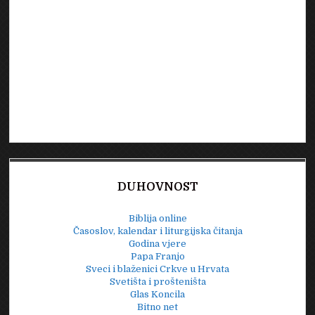
DUHOVNOST
Biblija online
Časoslov, kalendar i liturgijska čitanja
Godina vjere
Papa Franjo
Sveci i blaženici Crkve u Hrvata
Svetišta i prošteništa
Glas Koncila
Bitno net