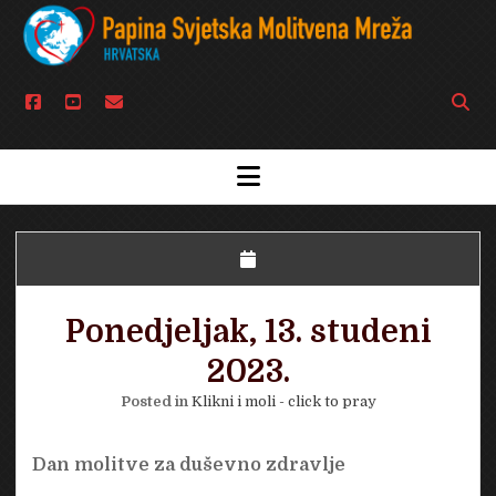
facebook
youtube
email
Open
searc
bar
open
menu
Ponedjeljak, 13. studeni
2023.
Posted in
Klikni i moli - click to pray
Dan molitve za duševno zdravlje