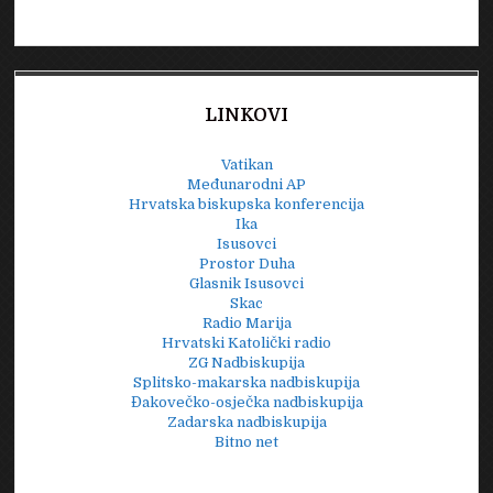
LINKOVI
Vatikan
Međunarodni AP
Hrvatska biskupska konferencija
Ika
Isusovci
Prostor Duha
Glasnik Isusovci
Skac
Radio Marija
Hrvatski Katolički radio
ZG Nadbiskupija
Splitsko-makarska nadbiskupija
Đakovečko-osječka nadbiskupija
Zadarska nadbiskupija
Bitno net