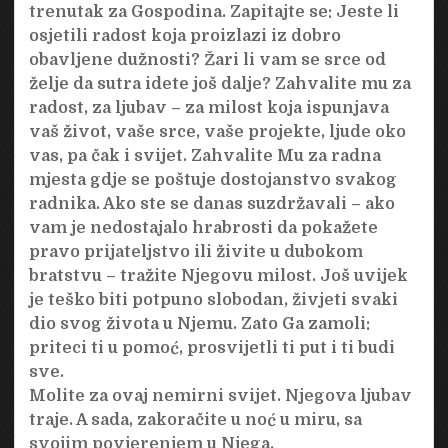
trenutak za Gospodina. Zapitajte se: Jeste li
osjetili radost koja proizlazi iz dobro
obavljene dužnosti? Žari li vam se srce od
želje da sutra idete još dalje? Zahvalite mu za
radost, za ljubav – za milost koja ispunjava
vaš život, vaše srce, vaše projekte, ljude oko
vas, pa čak i svijet. Zahvalite Mu za radna
mjesta gdje se poštuje dostojanstvo svakog
radnika. Ako ste se danas suzdržavali – ako
vam je nedostajalo hrabrosti da pokažete
pravo prijateljstvo ili živite u dubokom
bratstvu – tražite Njegovu milost. Još uvijek
je teško biti potpuno slobodan, živjeti svaki
dio svog života u Njemu. Zato Ga zamoli:
priteci ti u pomoć, prosvijetli ti put i ti budi
sve.
Molite za ovaj nemirni svijet. Njegova ljubav
traje. A sada, zakoračite u noć u miru, sa
svojim povjerenjem u Njega.