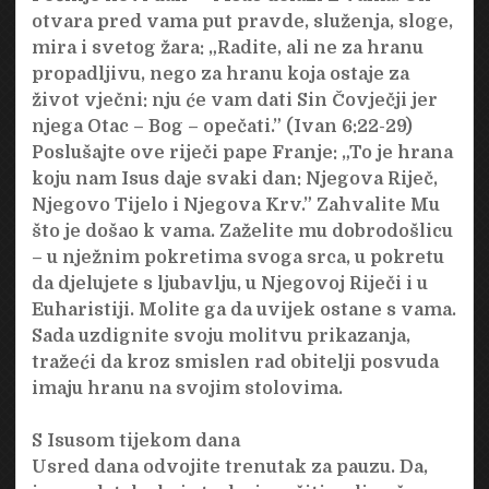
otvara pred vama put pravde, služenja, sloge,
mira i svetog žara: „Radite, ali ne za hranu
propadljivu, nego za hranu koja ostaje za
život vječni: nju će vam dati Sin Čovječji jer
njega Otac – Bog – opečati.” (Ivan 6:22-29)
Poslušajte ove riječi pape Franje: „To je hrana
koju nam Isus daje svaki dan: Njegova Riječ,
Njegovo Tijelo i Njegova Krv.” Zahvalite Mu
što je došao k vama. Zaželite mu dobrodošlicu
– u nježnim pokretima svoga srca, u pokretu
da djelujete s ljubavlju, u Njegovoj Riječi i u
Euharistiji. Molite ga da uvijek ostane s vama.
Sada uzdignite svoju molitvu prikazanja,
tražeći da kroz smislen rad obitelji posvuda
imaju hranu na svojim stolovima.
S Isusom tijekom dana
Usred dana odvojite trenutak za pauzu. Da,