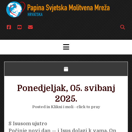
facebook
youtube
email
Open
searc
bar
open
menu
Ponedjeljak, 05. svibanj
2025.
Posted in
Klikni i moli - click to pray
S Isusom ujutro
Počinje novi dan — i Isus dolazi k vama. On