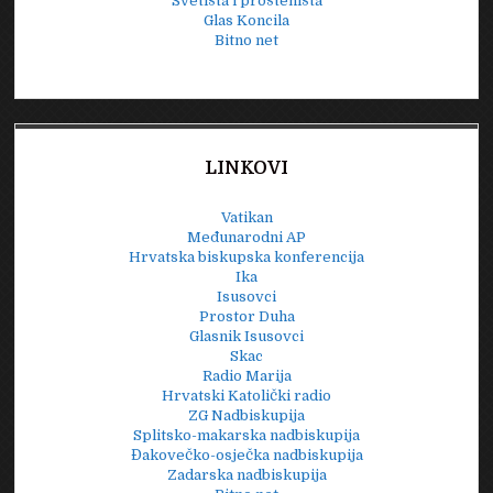
Svetišta i prošteništa
Glas Koncila
Bitno net
LINKOVI
Vatikan
Međunarodni AP
Hrvatska biskupska konferencija
Ika
Isusovci
Prostor Duha
Glasnik Isusovci
Skac
Radio Marija
Hrvatski Katolički radio
ZG Nadbiskupija
Splitsko-makarska nadbiskupija
Đakovečko-osječka nadbiskupija
Zadarska nadbiskupija