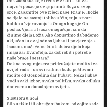
ima zadataka koje treba izvršiti – ali vaš
najveći posao je ovaj: primiti Boga u svoje
srce. Zapamtite ove riječi pape Franje: „Božje
se djelo ne sastoji toliko u ‘činjenju’ stvari
koliko u ‘vjerovanju’ u Onoga koga je On
poslao. Vjera u Isusa omogućuje nam da
činimo djela Božja. Ako dopustimo da budemo
uključeni u ovaj odnos ljubavi i povjerenja s
Isusom, moći ćemo činiti dobra djela koja
imaju žar Evanđelja, za dobrobit i potrebe
naše braće i sestara.”
Dok se ovog mjeseca pridružujete molitvi za
svijet rada – da svi radnici budu poštovani –
molite od Gospodina dar ljubavi. Neka ljubav
vodi svaki izbor, svaku politiku, svaku odluku
donesenu u današnjem svijetu.
S Isusom u noći
Bilo u tišini ili okruženi bukom, odvojite sada