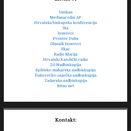
Vatikan
Međunarodni AP
Hrvatska biskupska konferencija
Ika
Isusovci
Prostor Duha
Glasnik Isusovci
Skac
Radio Marija
Hrvatski Katolički radio
ZG Nadbiskupija
Splitsko-makarska nadbiskupija
Đakovečko-osječka nadbiskupija
Zadarska nadbiskupija
Bitno net
Kontakt: