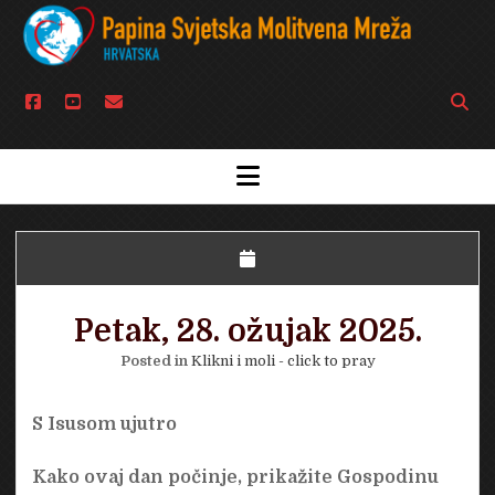
facebook
youtube
email
Open
searc
bar
open
menu
Petak, 28. ožujak 2025.
Posted in
Klikni i moli - click to pray
S Isusom ujutro
Kako ovaj dan počinje, prikažite Gospodinu