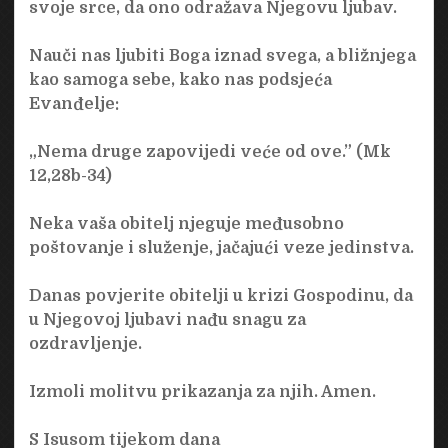
svoje srce, da ono odražava Njegovu ljubav.
Nauči nas ljubiti Boga iznad svega, a bližnjega
kao samoga sebe, kako nas podsjeća
Evanđelje:
„Nema druge zapovijedi veće od ove.” (Mk
12,28b-34)
Neka vaša obitelj njeguje međusobno
poštovanje i služenje, jačajući veze jedinstva.
Danas povjerite obitelji u krizi Gospodinu, da
u Njegovoj ljubavi nađu snagu za
ozdravljenje.
Izmoli molitvu prikazanja za njih. Amen.
S Isusom tijekom dana