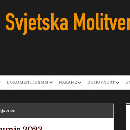
pen
open
open
open
DOKUMENTI PSMM
NAKANE
DUHOVNOST
H
ropdown
dropdown
dropdown
dropd
enu
menu
menu
menu
nja 2023.