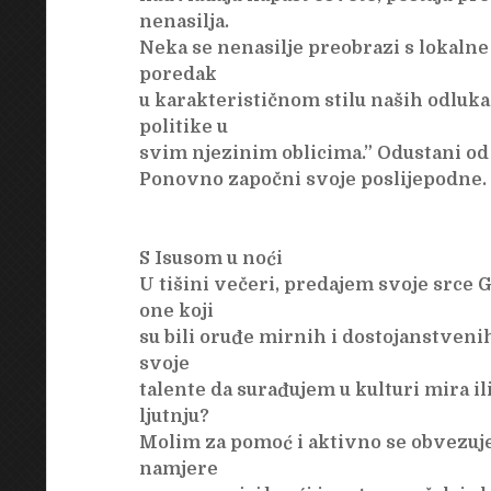
nenasilja.
Neka se nenasilje preobrazi s lokaln
poredak
u karakterističnom stilu naših odluka,
politike u
svim njezinim oblicima.” Odustani od r
Ponovno započni svoje poslijepodne.
S Isusom u noći
U tišini večeri, predajem svoje srce 
one koji
su bili oruđe mirnih i dostojanstvenih
svoje
talente da surađujem u kulturi mira il
ljutnju?
Molim za pomoć i aktivno se obvezuje
namjere