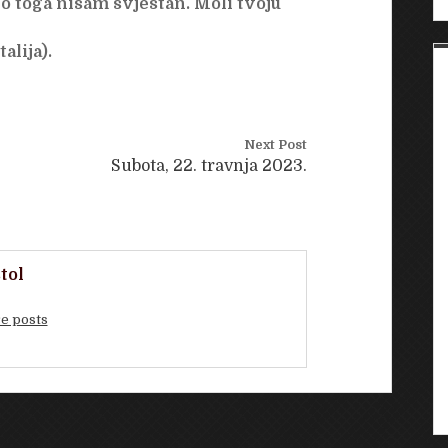
ko toga nisam svjestan. Moli tvoju
lija).
Next Post
Subota, 22. travnja 2023.
tol
e posts