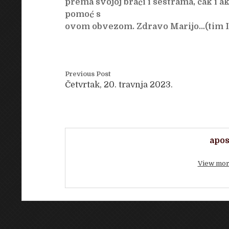
prema svojoj braći i sestrama, čak i a
pomoć s
ovom obvezom. Zdravo Marijo…(tim Ita
Previous Post
Četvrtak, 20. travnja 2023.
apos
View mor