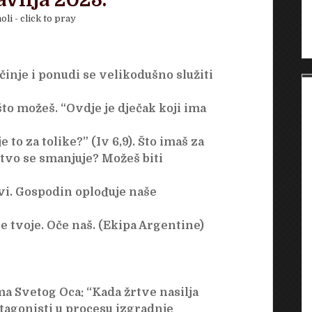
ravnja 2023.
oli - click to pray
inje i ponudi se velikodušno služiti
što možeš. “Ovdje je dječak koji ima
e to za tolike?” (Iv 6,9). Što imaš za
jstvo se smanjuje? Možeš biti
vi. Gospodin oplođuje naše
je tvoje. Oče naš. (Ekipa Argentine)
ma Svetog Oca: “Kada žrtve nasilja
tagonisti u procesu izgradnje