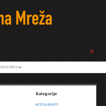
Open
search
bar
open
ODOČAŠĆA
own
dropdown
menu
Sidebar
Kategorije
AKTUALNOSTI