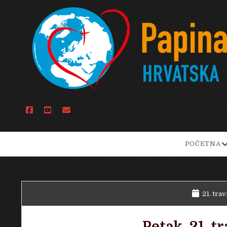
facebook
youtube
email
o
POČETNA
d
m
21. trav