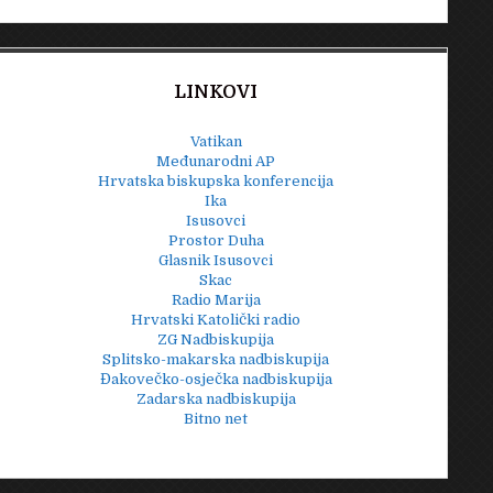
LINKOVI
Vatikan
Međunarodni AP
Hrvatska biskupska konferencija
Ika
Isusovci
Prostor Duha
Glasnik Isusovci
Skac
Radio Marija
Hrvatski Katolički radio
ZG Nadbiskupija
Splitsko-makarska nadbiskupija
Đakovečko-osječka nadbiskupija
Zadarska nadbiskupija
Bitno net