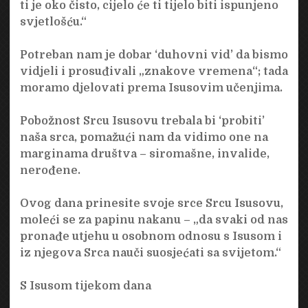
ti je oko čisto, cijelo će ti tijelo biti ispunjeno
svjetlošću.“
Potreban nam je dobar ‘duhovni vid’ da bismo
vidjeli i prosuđivali „znakove vremena“; tada
moramo djelovati prema Isusovim učenjima.
Pobožnost Srcu Isusovu trebala bi ‘probiti’
naša srca, pomažući nam da vidimo one na
marginama društva – siromašne, invalide,
nerođene.
Ovog dana prinesite svoje srce Srcu Isusovu,
moleći se za papinu nakanu – „da svaki od nas
pronađe utjehu u osobnom odnosu s Isusom i
iz njegova Srca nauči suosjećati sa svijetom.“
S Isusom tijekom dana