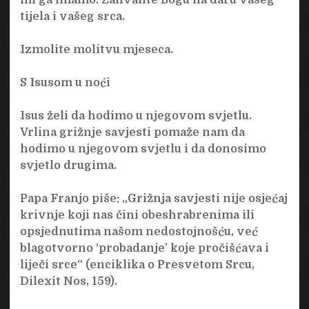
tijela i vašeg srca.
Izmolite molitvu mjeseca.
S Isusom u noći
Isus želi da hodimo u njegovom svjetlu.
Vrlina grižnje savjesti pomaže nam da
hodimo u njegovom svjetlu i da donosimo
svjetlo drugima.
Papa Franjo piše: „Grižnja savjesti nije osjećaj
krivnje koji nas čini obeshrabrenima ili
opsjednutima našom nedostojnošću, već
blagotvorno ‘probadanje’ koje pročišćava i
liječi srce“ (enciklika o Presvetom Srcu,
Dilexit Nos, 159).