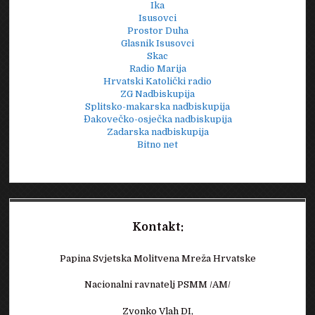
Ika
Isusovci
Prostor Duha
Glasnik Isusovci
Skac
Radio Marija
Hrvatski Katolički radio
ZG Nadbiskupija
Splitsko-makarska nadbiskupija
Đakovečko-osječka nadbiskupija
Zadarska nadbiskupija
Bitno net
Kontakt:
Papina Svjetska Molitvena Mreža Hrvatske
Nacionalni ravnatelj PSMM /AM/
Zvonko Vlah DI,