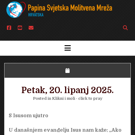
facebook
youtube
email
Open
searc
bar
open
menu
Petak, 20. lipanj 2025.
Posted in
Klikni i moli - click to pray
S Isusom ujutro
U današnjem evanđelju Isus nam kaže: „Ako