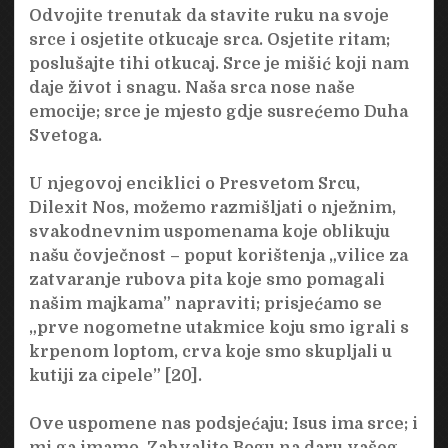
Odvojite trenutak da stavite ruku na svoje
srce i osjetite otkucaje srca. Osjetite ritam;
poslušajte tihi otkucaj. Srce je mišić koji nam
daje život i snagu. Naša srca nose naše
emocije; srce je mjesto gdje susrećemo Duha
Svetoga.
U njegovoj enciklici o Presvetom Srcu,
Dilexit Nos, možemo razmišljati o nježnim,
svakodnevnim uspomenama koje oblikuju
našu čovječnost – poput korištenja „vilice za
zatvaranje rubova pita koje smo pomagali
našim majkama” napraviti; prisjećamo se
„prve nogometne utakmice koju smo igrali s
krpenom loptom, crva koje smo skupljali u
kutiji za cipele” [20].
Ove uspomene nas podsjećaju: Isus ima srce; i
mi ga imamo. Zahvalite Bogu na daru vašeg