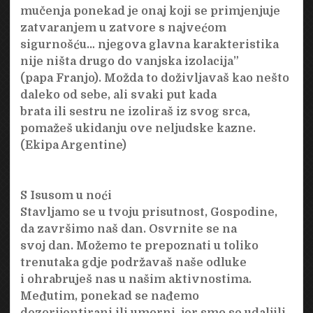
mučenja ponekad je onaj koji se primjenjuje
zatvaranjem u zatvore s najvećom
sigurnošću… njegova glavna karakteristika
nije ništa drugo do vanjska izolacija”
(papa Franjo). Možda to doživljavaš kao nešto
daleko od sebe, ali svaki put kada
brata ili sestru ne izoliraš iz svog srca,
pomažeš ukidanju ove neljudske kazne.
(Ekipa Argentine)
S Isusom u noći
Stavljamo se u tvoju prisutnost, Gospodine,
da završimo naš dan. Osvrnite se na
svoj dan. Možemo te prepoznati u toliko
trenutaka gdje podržavaš naše odluke
i ohrabruješ nas u našim aktivnostima.
Međutim, ponekad se nađemo
dezorijentirani ili umorni, jer smo se udaljili