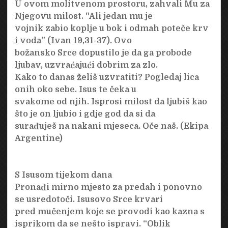
U ovom molitvenom prostoru, zahvali Mu za
Njegovu milost. “Ali jedan mu je
vojnik zabio koplje u bok i odmah poteče krv
i voda” (Ivan 19,31-37). Ovo
božansko Srce dopustilo je da ga probode
ljubav, uzvraćajući dobrim za zlo.
Kako to danas želiš uzvratiti? Pogledaj lica
onih oko sebe. Isus te čeka u
svakome od njih. Isprosi milost da ljubiš kao
što je on ljubio i gdje god da si da
surađuješ na nakani mjeseca. Oče naš. (Ekipa
Argentine)
S Isusom tijekom dana
Pronađi mirno mjesto za predah i ponovno
se usredotoči. Isusovo Srce krvari
pred mučenjem koje se provodi kao kazna s
isprikom da se nešto ispravi. “Oblik