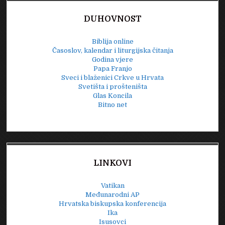
DUHOVNOST
Biblija online
Časoslov, kalendar i liturgijska čitanja
Godina vjere
Papa Franjo
Sveci i blaženici Crkve u Hrvata
Svetišta i prošteništa
Glas Koncila
Bitno net
LINKOVI
Vatikan
Međunarodni AP
Hrvatska biskupska konferencija
Ika
Isusovci