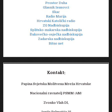
Prostor Duha
Glasnik Isusovci
Skac
Radio Marija
Hrvatski Katolički radio
ZG Nadbiskupija
Splitsko-makarska nadbiskupija
Đakovečko-osječka nadbiskupija
Zadarska nadbiskupija
Bitno net
Kontakt:
Papina Svjetska Molitvena Mreža Hrvatske
Nacionalni ravnatelj PSMM /AM/
Zvonko Vlah DI,
Junija Palmotića 31