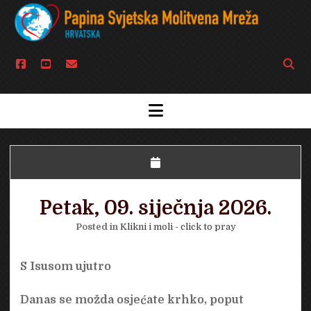
facebook
youtube
email
Open
searc
bar
open
menu
Petak, 09. siječnja 2026.
Posted in
Klikni i moli - click to pray
S Isusom ujutro
Danas se možda osjećate krhko, poput