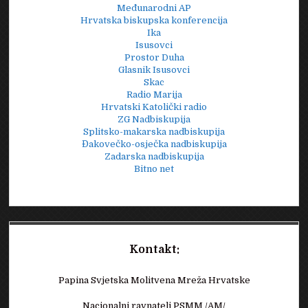
Međunarodni AP
Hrvatska biskupska konferencija
Ika
Isusovci
Prostor Duha
Glasnik Isusovci
Skac
Radio Marija
Hrvatski Katolički radio
ZG Nadbiskupija
Splitsko-makarska nadbiskupija
Đakovečko-osječka nadbiskupija
Zadarska nadbiskupija
Bitno net
Kontakt:
Papina Svjetska Molitvena Mreža Hrvatske
Nacionalni ravnatelj PSMM /AM/