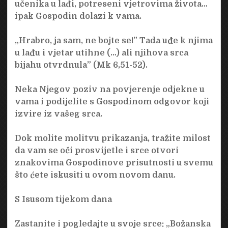
učenika u lađi, potreseni vjetrovima života…
ipak Gospodin dolazi k vama.
„Hrabro, ja sam, ne bojte se!” Tada uđe k njima
u lađu i vjetar utihne (…) ali njihova srca
bijahu otvrdnula” (Mk 6,51-52).
Neka Njegov poziv na povjerenje odjekne u
vama i podijelite s Gospodinom odgovor koji
izvire iz vašeg srca.
Dok molite molitvu prikazanja, tražite milost
da vam se oči prosvijetle i srce otvori
znakovima Gospodinove prisutnosti u svemu
što ćete iskusiti u ovom novom danu.
S Isusom tijekom dana
Zastanite i pogledajte u svoje srce: „Božanska