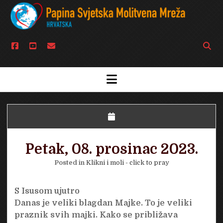
facebook
youtube
email
Open
searc
bar
open
menu
Petak, 08. prosinac 2023.
Posted in
Klikni i moli - click to pray
S Isusom ujutro
Danas je veliki blagdan Majke. To je veliki
praznik svih majki. Kako se približava