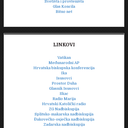
Svetišta i prošteništa
Glas Koncila
Bitno net
LINKOVI
Vatikan
Međunarodni AP
Hrvatska biskupska konferencija
Ika
Isusovci
Prostor Duha
Glasnik Isusovci
Skac
Radio Marija
Hrvatski Katolički radio
ZG Nadbiskupija
Splitsko-makarska nadbiskupija
Đakovečko-osječka nadbiskupija
Zadarska nadbiskupija