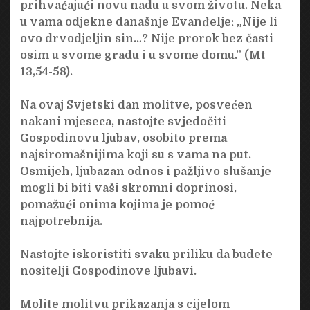
prihvaćajući novu nadu u svom životu. Neka
u vama odjekne današnje Evanđelje: „Nije li
ovo drvodjeljin sin…? Nije prorok bez časti
osim u svome gradu i u svome domu.” (Mt
13,54-58).
Na ovaj Svjetski dan molitve, posvećen
nakani mjeseca, nastojte svjedočiti
Gospodinovu ljubav, osobito prema
najsiromašnijima koji su s vama na put.
Osmijeh, ljubazan odnos i pažljivo slušanje
mogli bi biti vaši skromni doprinosi,
pomažući onima kojima je pomoć
najpotrebnija.
Nastojte iskoristiti svaku priliku da budete
nositelji Gospodinove ljubavi.
Molite molitvu prikazanja s cijelom