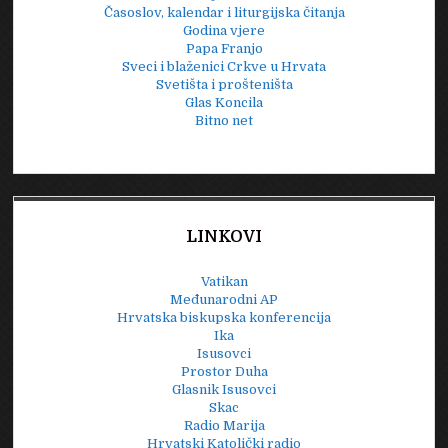
Časoslov, kalendar i liturgijska čitanja
Godina vjere
Papa Franjo
Sveci i blaženici Crkve u Hrvata
Svetišta i prošteništa
Glas Koncila
Bitno net
LINKOVI
Vatikan
Međunarodni AP
Hrvatska biskupska konferencija
Ika
Isusovci
Prostor Duha
Glasnik Isusovci
Skac
Radio Marija
Hrvatski Katolički radio