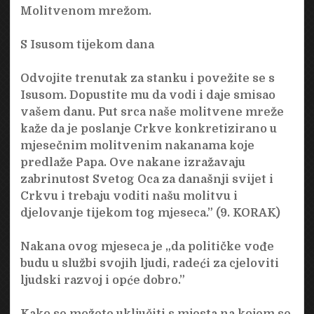
Molitvenom mrežom.
S Isusom tijekom dana
Odvojite trenutak za stanku i povežite se s
Isusom. Dopustite mu da vodi i daje smisao
vašem danu. Put srca naše molitvene mreže
kaže da je poslanje Crkve konkretizirano u
mjesečnim molitvenim nakanama koje
predlaže Papa. Ove nakane izražavaju
zabrinutost Svetog Oca za današnji svijet i
Crkvu i trebaju voditi našu molitvu i
djelovanje tijekom tog mjeseca.” (9. KORAK)
Nakana ovog mjeseca je „da političke vođe
budu u službi svojih ljudi, radeći za cjeloviti
ljudski razvoj i opće dobro.”
Kako se možete uključiti s mjesta na kojem se