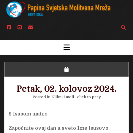
facebook
youtube
email
Open
searc
bar
open
menu
Petak, 02. kolovoz 2024.
Posted in
Klikni i moli - click to pray
S Isusom ujutro
Započnite ovaj dan u sveto Ime Isusovo,