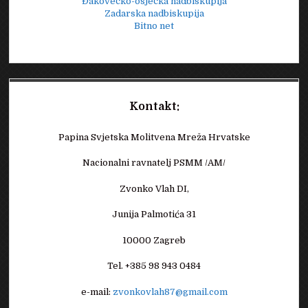
Đakovečko-osječka nadbiskupija
Zadarska nadbiskupija
Bitno net
Kontakt:
Papina Svjetska Molitvena Mreža Hrvatske
Nacionalni ravnatelj PSMM /AM/
Zvonko Vlah DI,
Junija Palmotića 31
10000 Zagreb
Tel. +385 98 943 0484
e-mail:
zvonkovlah87@gmail.com