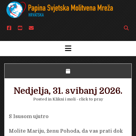
facebook
youtube
email
Open
searc
bar
open
menu
Nedjelja, 31. svibanj 2026.
Posted in
Klikni i moli - click to pray
S Isusom ujutro
Molite Mariju, ženu Pohoda, da vas prati dok