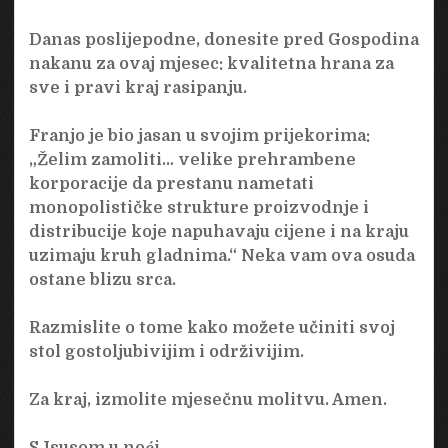
Danas poslijepodne, donesite pred Gospodina
nakanu za ovaj mjesec: kvalitetna hrana za
sve i pravi kraj rasipanju.
Franjo je bio jasan u svojim prijekorima:
„Želim zamoliti… velike prehrambene
korporacije da prestanu nametati
monopolističke strukture proizvodnje i
distribucije koje napuhavaju cijene i na kraju
uzimaju kruh gladnima.“ Neka vam ova osuda
ostane blizu srca.
Razmislite o tome kako možete učiniti svoj
stol gostoljubivijim i održivijim.
Za kraj, izmolite mjesečnu molitvu. Amen.
S Isusom u noći