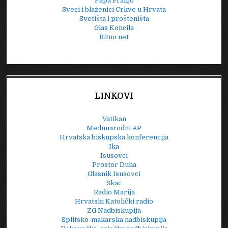
Papa Franjo
Sveci i blaženici Crkve u Hrvata
Svetišta i prošteništa
Glas Koncila
Bitno net
LINKOVI
Vatikan
Međunarodni AP
Hrvatska biskupska konferencija
Ika
Isusovci
Prostor Duha
Glasnik Isusovci
Skac
Radio Marija
Hrvatski Katolički radio
ZG Nadbiskupija
Splitsko-makarska nadbiskupija