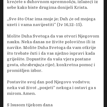
krećete s duhovnom spremnošću, izlazeći iz
sebe kako biste drugima donijeli Krista.
„Sve što Otac ima moje je; Duh će od mojega
uzeti i vama navijestiti” (Iv 16,12–15).
Molite Duha Svetoga da vas otvori Njegovom
nauku. Neka danas ne živite polovično ili iz
navike. Molite Duha Svetoga da vam otkrije
što trebate čuti i da vas nježno ispravi kada
griješite. Dopustite da vaša vjera postane
gesta, ohrabrujuća riječ, konkretna pomoć i
promišljen izbor.
Postavite svoj dan pod Njegovo vodstvo;
neka vaš život „posjeti” nekoga i ostavi ga s
mirom. Amen.
S Isusom tijekom dana