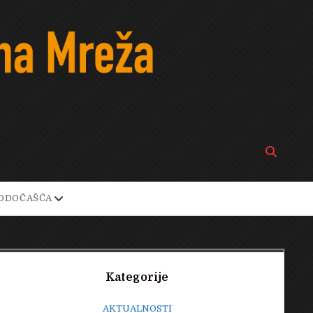
Open
search
bar
open
ODOČAŠĆA
own
dropdown
menu
Sidebar
Kategorije
AKTUALNOSTI