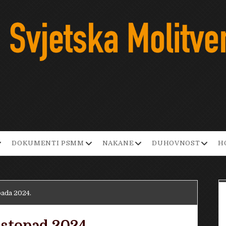
pen
open
open
open
DOKUMENTI PSMM
NAKANE
DUHOVNOST
H
ropdown
dropdown
dropdown
dropd
enu
menu
menu
menu
pada 2024.