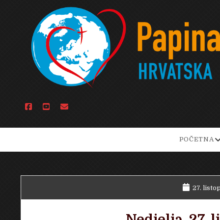
facebook
youtube
email
o
POČETNA
d
m
27. listo