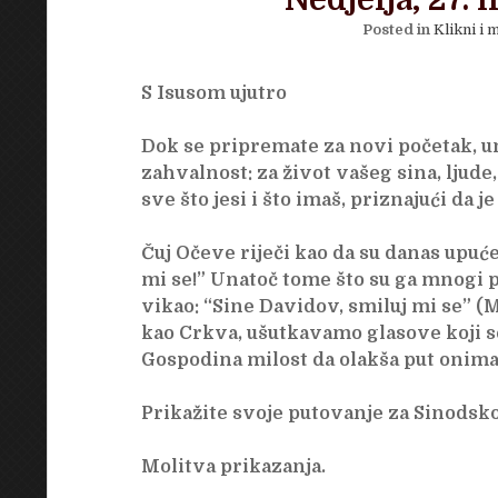
Nedjelja, 27. 
Posted in
Klikni i m
S Isusom ujutro
Dok se pripremate za novi početak, un
zahvalnost: za život vašeg sina, ljude
sve što jesi i što imaš, priznajući da je
Čuj Očeve riječi kao da su danas upuće
mi se!” Unatoč tome što su ga mnogi pr
vikao: “Sine Davidov, smiluj mi se” (M
kao Crkva, ušutkavamo glasove koji s
Gospodina milost da olakša put onima 
Prikažite svoje putovanje za Sinodsko
Molitva prikazanja.