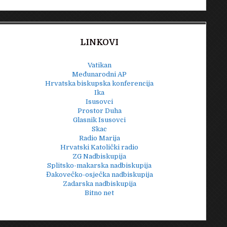
LINKOVI
Vatikan
Međunarodni AP
Hrvatska biskupska konferencija
Ika
Isusovci
Prostor Duha
Glasnik Isusovci
Skac
Radio Marija
Hrvatski Katolički radio
ZG Nadbiskupija
Splitsko-makarska nadbiskupija
Đakovečko-osječka nadbiskupija
Zadarska nadbiskupija
Bitno net