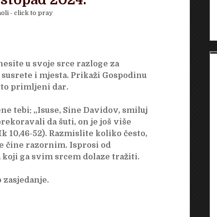
listopad 2024.
oli - click to pray
esite u svoje srce razloge za
, susrete i mjesta. Prikaži Gospodinu
 to primljeni dar.
ne tebi: „Isuse, Sine Davidov, smiluj
ekoravali da šuti, on je još više
k 10,46-52). Razmislite koliko često,
e čine razornim. Isprosi od
koji ga svim srcem dolaze tražiti.
 zasjedanje.