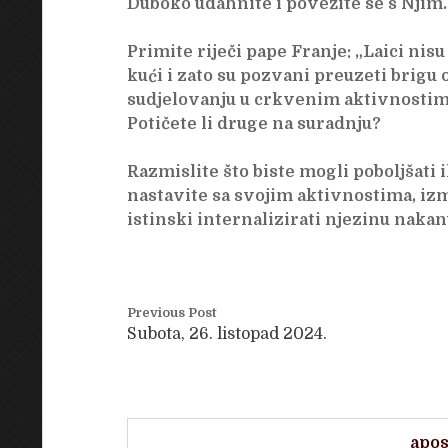
Duboko udahnite i povežite se s Njim.
Primite riječi pape Franje: „Laici nisu 
kući i zato su pozvani preuzeti brigu 
sudjelovanju u crkvenim aktivnostima
Potičete li druge na suradnju?
Razmislite što biste mogli poboljšati i
nastavite sa svojim aktivnostima, iz
istinski internalizirati njezinu nakan
Previous Post
Subota, 26. listopad 2024.
apos