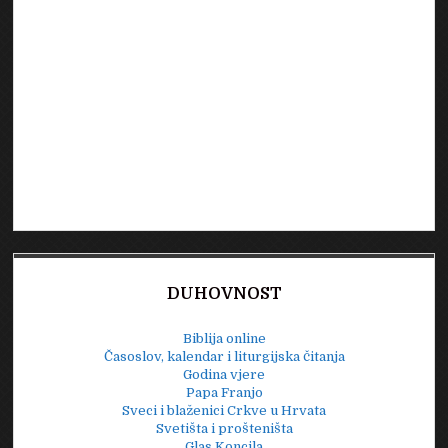
DUHOVNOST
Biblija online
Časoslov, kalendar i liturgijska čitanja
Godina vjere
Papa Franjo
Sveci i blaženici Crkve u Hrvata
Svetišta i prošteništa
Glas Koncila