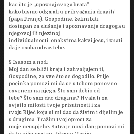
kao što je „upoznaj svoga brata”
kako bismo odgajali u prihvaćanju drugih”
(papa Franjo). Gospodine, želim biti
dostupan za slušanje i upoznavanje drugoga u
njegovoj ili njezinoj
individualnosti, onakvima kakvi jesu, i znati
da je osoba odraz tebe.
S Isusom u noći
Moj dan se bliži kraju i zahvaljujem ti,
Gospodine, za sve što se dogodilo. Prije
počinka pomozi mi da se s tobom ponovno
osvrnem na njega. Što sam dobio od
tebe? Što sam dao drugima? Hvala ti za
svjetlo milosti tvoje prisutnosti i za
tvoju Riječ koju si mi dao da živim i dijelim je
s drugima. Tražim tvoj oprost za
moje neuspjehe. Sutra je novi dan; pomozi mi
da te više pratim. Zdravo Marijo.