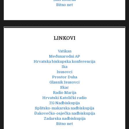
Bitno net
LINKOVI
Vatikan
Međunarodni AP
Hrvatska biskupska konferencija
Ika
Isusovci
Prostor Duha
Glasnik Isusovci
Skac
Radio Marija
Hrvatski Katolički radio
ZG Nadbiskupija
Splitsko-makarska nadbiskupija
Đakovečko-osječka nadbiskupija
Zadarska nadbiskupija
Bitno net