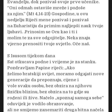
Evanđelju, dok pozivaš svoje prve učenike.
“Oni odmah ostaviše mreže i pođoše
za njim.” (Mt 4,14-23) Gospodine, u ovu
nedjelju Riječi mene pozivaš i pozivaš
na Euharistiju da primim najljepši nauk tvoje
ljubavi. .Prinosim se Ocu kao i ti i
molim te za sve odgojitelje. Neka znaju
vjerno prenositi tvoje svjetlo. Oče naš.
S Isusom tijekom dana
Sat otkucava podne i vrijeme je za stanku.
Pozdravljam Papine riječi: „Ako
želimo bratskiji svijet, moramo odgajati nove
generacije da prepoznaju, cijene i
vole svaku osobu, bez obzira na njihovu
fizičku blizinu, bez obzira na to gdje su
rođeni ili žive. Načelo „upoznaj samoga sebe”
oduvijek je vodilo obrazovanje,
ali ne smijemo zanemariti druga bitna načela