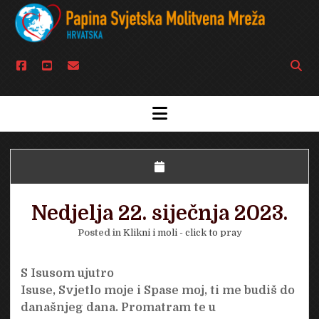
facebook
youtube
email
Open
searc
bar
open
menu
Nedjelja 22. siječnja 2023.
Posted in
Klikni i moli - click to pray
S Isusom ujutro
Isuse, Svjetlo moje i Spase moj, ti me budiš do
današnjeg dana. Promatram te u