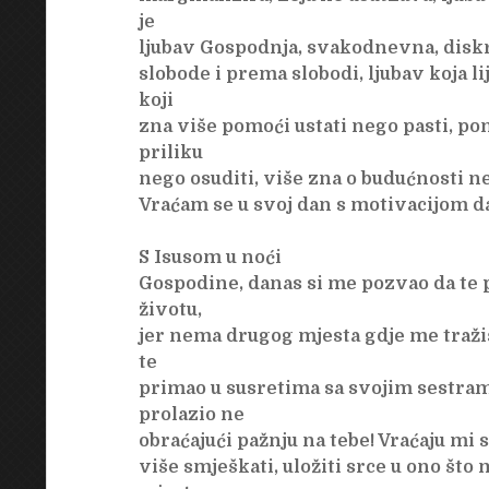
je
ljubav Gospodnja, svakodnevna, diskr
slobode i prema slobodi, ljubav koja li
koji
zna više pomoći ustati nego pasti, pom
priliku
nego osuditi, više zna o budućnosti ne
Vraćam se u svoj dan s motivacijom d
S Isusom u noći
Gospodine, danas si me pozvao da 
životu,
jer nema drugog mjesta gdje me tražiš
te
primao u susretima sa svojim sestram
prolazio ne
obraćajući pažnju na tebe! Vraćaju mi 
više smješkati, uložiti srce u ono što 