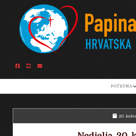
facebook
youtube
email
o
POČETNA
d
m
20. kolo