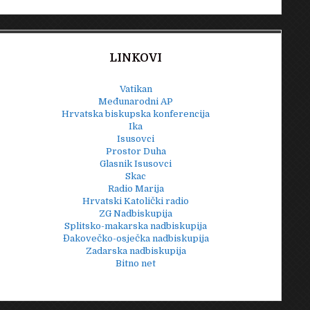
LINKOVI
Vatikan
Međunarodni AP
Hrvatska biskupska konferencija
Ika
Isusovci
Prostor Duha
Glasnik Isusovci
Skac
Radio Marija
Hrvatski Katolički radio
ZG Nadbiskupija
Splitsko-makarska nadbiskupija
Đakovečko-osječka nadbiskupija
Zadarska nadbiskupija
Bitno net