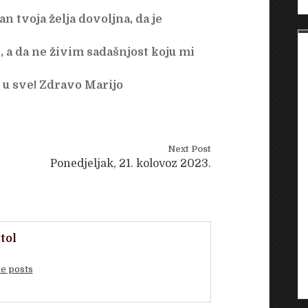
n tvoja želja dovoljna, da je
, a da ne živim sadašnjost koju mi
u sve! Zdravo Marijo
Next Post
Ponedjeljak, 21. kolovoz 2023.
tol
e posts