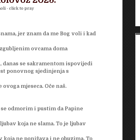
kolovoz 2023.
oli - click to pray
snama, jer znam da me Bog voli i kad
 izgubljenim ovcama doma
ke, danas se sakramentom ispovijedi
dost ponovnog sjedinjenja s
 ovoga mjeseca. Oče naš.
 se odmorim i pustim da Papine
 ljubav koja ne slama. To je ljubav
v koja ne ponižava i ne obuzima. To