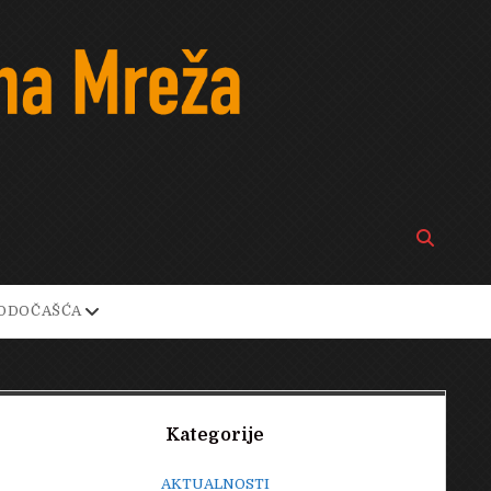
Open
search
bar
open
ODOČAŠĆA
own
dropdown
menu
Sidebar
Kategorije
AKTUALNOSTI