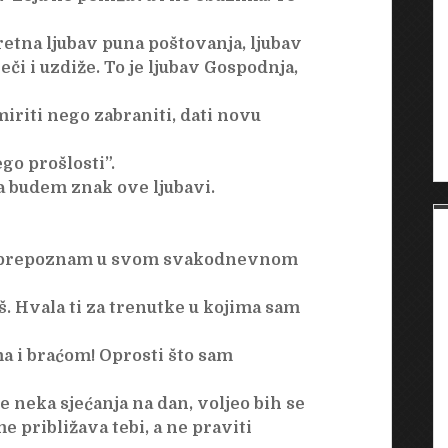
etna ljubav puna poštovanja, ljubav
ječi i uzdiže. To je ljubav Gospodnja,
iriti nego zabraniti, dati novu
go prošlosti”.
a budem znak ove ljubavi.
te prepoznam u svom svakodnevnom
. Hvala ti za trenutke u kojima sam
a i braćom! Oprosti što sam
se neka sjećanja na dan, voljeo bih se
me približava tebi, a ne praviti