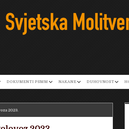
pen
open
open
open
DOKUMENTI PSMM
NAKANE
DUHOVNOST
H
ropdown
dropdown
dropdown
dropd
enu
menu
menu
menu
voza 2023.