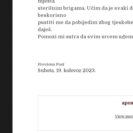
mjesta
sterilnim brigama. Učim da je svaki da
beskorisno
pustiti me da pobijedim zbog tjeskobe
daješ.
Pomozi mi sutra da svim srcem uđem 
Previous Post
Subota, 19. kolovoz 2023.
apos
View mor