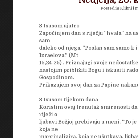
Nedjelja, 20. 
Posted in
Klikni i m
S Isusom ujutro
Započinjem dan s riječju “hvala” na u
sam
daleko od njega. “Poslan sam samo k
Izraelova.” (Mt
15,24-25) . Priznajući svoje nedostat
nastojim približiti Bogu i iskusiti ra
Gospodinom.
Prikazujem svoj dan za Papine nakane
S Isusom tijekom dana
Koristim ovaj trenutak smirenosti da
riječi o
ljubavi Božjoj prebivaju u meni. “To je
koja ne
marginalizira, koja ne ušutkava, ljuba