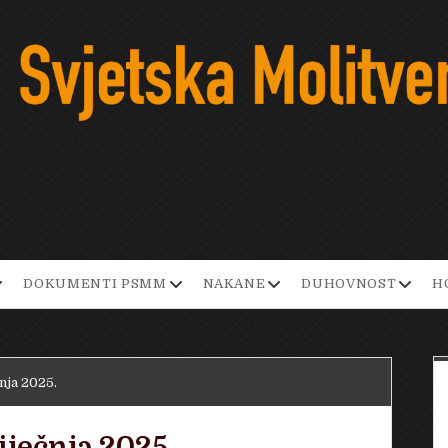
pen
open
open
open
DOKUMENTI PSMM
NAKANE
DUHOVNOST
H
ropdown
dropdown
dropdown
dropd
enu
menu
menu
menu
čnja 2025.