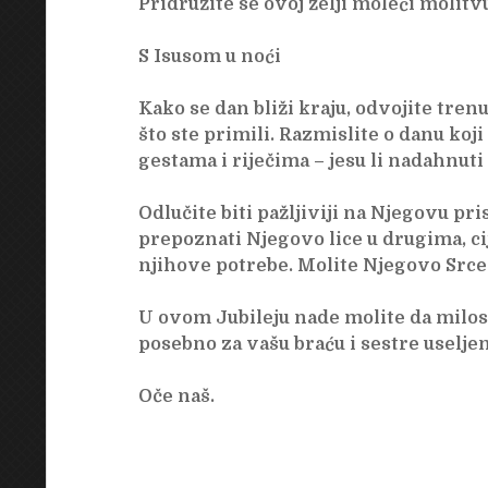
Pridružite se ovoj želji moleći molitv
S Isusom u noći
Kako se dan bliži kraju, odvojite tre
što ste primili. Razmislite o danu koji
gestama i riječima – jesu li nadahnuti
Odlučite biti pažljiviji na Njegovu pr
prepoznati Njegovo lice u drugima, cije
njihove potrebe. Molite Njegovo Srce 
U ovom Jubileju nade molite da milost
posebno za vašu braću i sestre useljen
Oče naš.