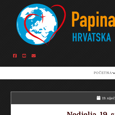
facebook
youtube
email
o
POČETNA
d
m
19. sije