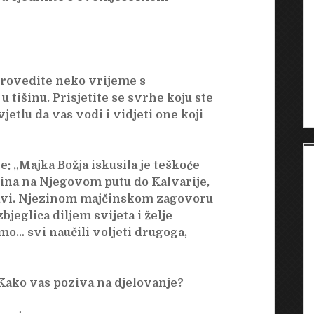
provedite neko vrijeme s
tišinu. Prisjetite se svrhe koju ste
jetlu da vas vodi i vidjeti one koji
: „Majka Božja iskusila je teškoće
 Sina na Njegovom putu do Kalvarije,
slavi. Njezinom majčinskom zagovoru
jeglica diljem svijeta i želje
mo… svi naučili voljeti drugoga,
Kako vas poziva na djelovanje?