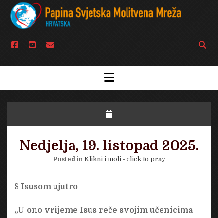
facebook
youtube
email
Open
searc
bar
open
menu
Nedjelja, 19. listopad 2025.
Posted in
Klikni i moli - click to pray
S Isusom ujutro
„U ono vrijeme Isus reče svojim učenicima