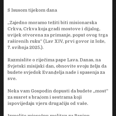
S Isusom tijekom dana
„Zajedno moramo težiti biti misionarska
Crkva, Crkva koja gradi mostove i dijalog,
uvijek otvorena za primanje, poput ovog trga
raširenih ruku“ (Lav XIV, prvi govor iz lože,
7. svibnja 2025.).
Razmislite o riječima pape Lava. Danas, na
Svjetski misijski dan, obnovite svoju želju da
budete svjedok Evanđelja nade i spasenja za
sve.
Neka vam Gospodin dopusti da budete „most“
za susret s braćom i sestrama koji
ispovijedaju vjeru drugačiju od vaše.
Izmolite mjesečnu molitvu za Papinu