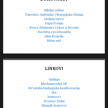
Biblija online
Časoslov, kalendar i liturgijska čitanja
Godina vjere
Papa Franjo
Sveci i blaženici Crkve u Hrvata
Svetišta i prošteništa
Glas Koncila
Bitno net
LINKOVI
Vatikan
Međunarodni AP
Hrvatska biskupska konferencija
Ika
Isusovci
Prostor Duha
Glasnik Isusovci