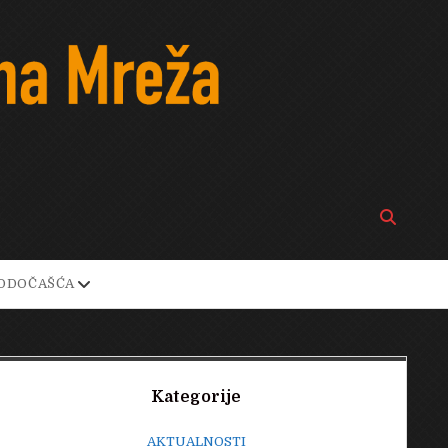
Open
search
bar
open
ODOČAŠĆA
own
dropdown
menu
Sidebar
Kategorije
AKTUALNOSTI