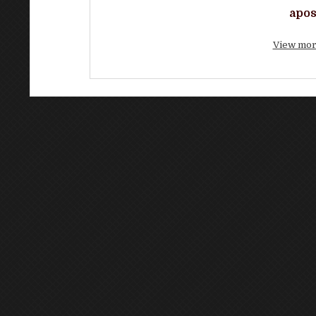
apos
View mor