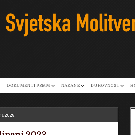
pen
open
open
open
DOKUMENTI PSMM
NAKANE
DUHOVNOST
H
ropdown
dropdown
dropdown
dropd
enu
menu
menu
menu
nja 2023.