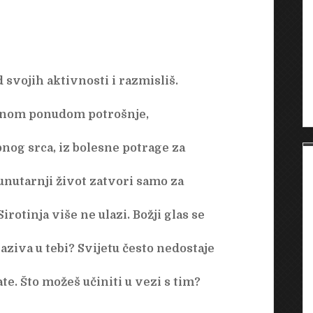
svojih aktivnosti i razmisliš.
mnom ponudom potrošnje,
pnog srca, iz bolesne potrage za
 unutarnji život zatvori samo za
rotinja više ne ulazi. Božji glas se
zaziva u tebi? Svijetu često nedostaje
te. Što možeš učiniti u vezi s tim?