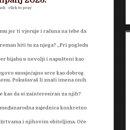
 lipanj 2023.
oli - click to pray
mu jer ti vjeruje i računa na tebe da
reman biti tu za njega? „Pri pogledu
er bijahu u nevolji i napušteni kao
njegovo suosjećajno srce kao dobrog
menu. Pokušavaš li znati imena onih
 kao da si zainteresiran za njih?
se međunarodna zajednica konkretno
 žrtvama i njihovim obiteljima. Oče