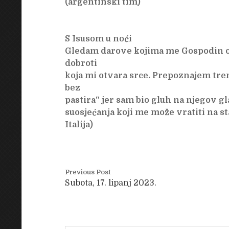
(argentinski tim)
S Isusom u noći
Gledam darove kojima me Gospodin o
dobroti
koja mi otvara srce. Prepoznajem tre
bez
pastira“ jer sam bio gluh na njegov g
suosjećanja koji me može vratiti na st
Italija)
Previous Post
Subota, 17. lipanj 2023.