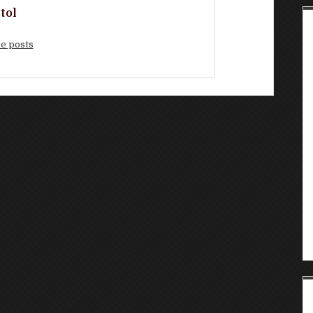
tol
e posts