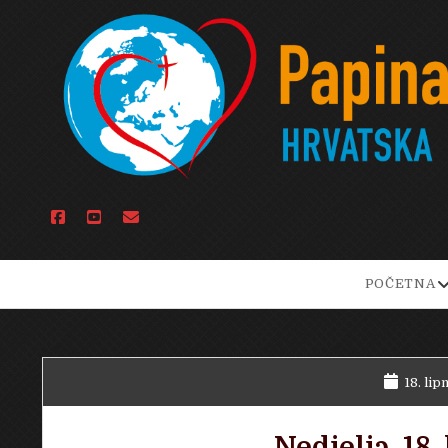
facebook
youtube
email
o
POČETNA
d
m
18. lip