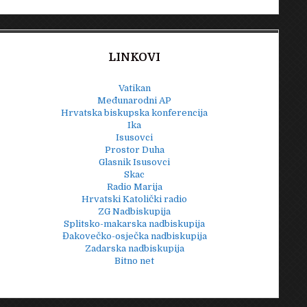
LINKOVI
Vatikan
Međunarodni AP
Hrvatska biskupska konferencija
Ika
Isusovci
Prostor Duha
Glasnik Isusovci
Skac
Radio Marija
Hrvatski Katolički radio
ZG Nadbiskupija
Splitsko-makarska nadbiskupija
Đakovečko-osječka nadbiskupija
Zadarska nadbiskupija
Bitno net