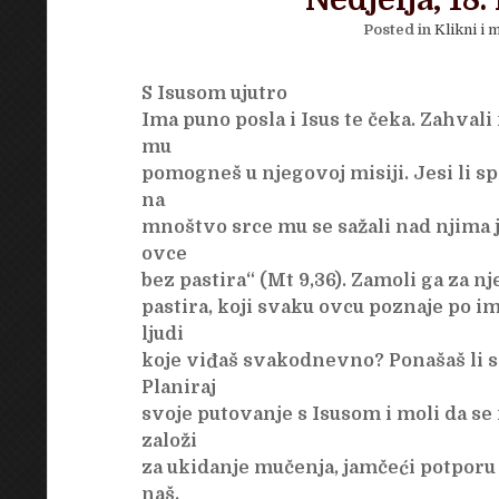
Nedjelja, 18.
Posted in
Klikni i m
S Isusom ujutro
Ima puno posla i Isus te čeka. Zahvali 
mu
pomogneš u njegovoj misiji. Jesi li sp
na
mnoštvo srce mu se sažali nad njima j
ovce
bez pastira“ (Mt 9,36). Zamoli ga za 
pastira, koji svaku ovcu poznaje po i
ljudi
koje viđaš svakodnevno? Ponašaš li se
Planiraj
svoje putovanje s Isusom i moli da 
založi
za ukidanje mučenja, jamčeći potporu
naš.