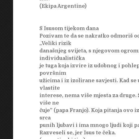
(Ekipa Argentine)
S Isusom tijekom dana
Pozivam te da se nakratko odmoriš od 
„Veliki rizik
današnjeg svijeta, s njegovom ogro
individualistička
je tuga koja izvire iz udobnog i pohle
površnim
užicima i iz izolirane savjesti. Kad se
vlastite
interese, nema više mjesta za druge. Si
više ne
čuje” (papa Franjo). Koja pitanja ovo i
srca
punih ljubavi i ima mnogo ljudi koji pa
Razveseli se, jer Isus te čeka.