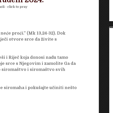
studeni 2024.
oli - click to pray
e neće proći.” (Mk 13,24-32). Dok
eči otvore srce da živite s
ješi i Riječ koja donosi nadu tamo
voje srce s Njegovim i zamolite Ga da
to siromaštvo i siromaštvo svih
e siromaha i pokušajte učiniti nešto