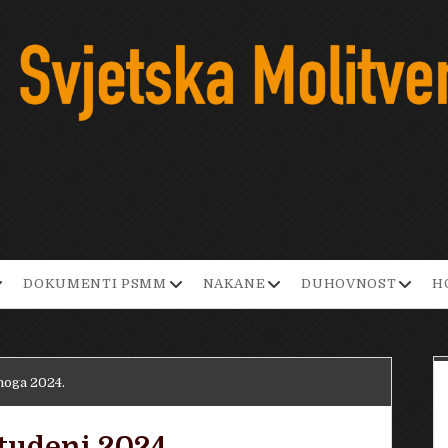
pen
open
open
open
DOKUMENTI PSMM
NAKANE
DUHOVNOST
H
ropdown
dropdown
dropdown
dropd
enu
menu
menu
menu
noga 2024.