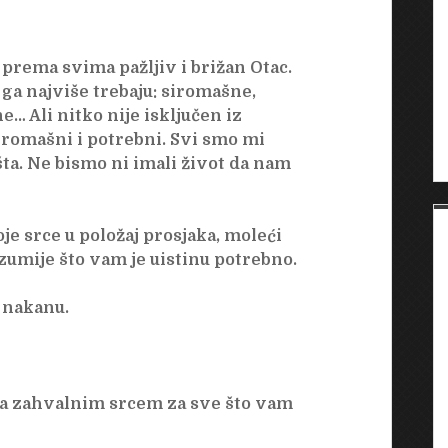
e prema svima pažljiv i brižan Otac.
 ga najviše trebaju: siromašne,
… Ali nitko nije isključen iz
iromašni i potrebni. Svi smo mi
išta. Ne bismo ni imali život da nam
je srce u položaj prosjaka, moleći
zumije što vam je uistinu potrebno.
 nakanu.
sa zahvalnim srcem za sve što vam