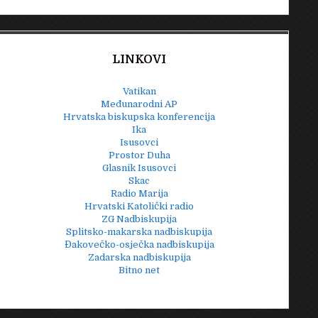
LINKOVI
Vatikan
Međunarodni AP
Hrvatska biskupska konferencija
Ika
Isusovci
Prostor Duha
Glasnik Isusovci
Skac
Radio Marija
Hrvatski Katolički radio
ZG Nadbiskupija
Splitsko-makarska nadbiskupija
Đakovečko-osječka nadbiskupija
Zadarska nadbiskupija
Bitno net