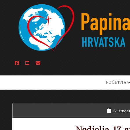
facebook
youtube
email
o
POČETNA
d
m
17. stude