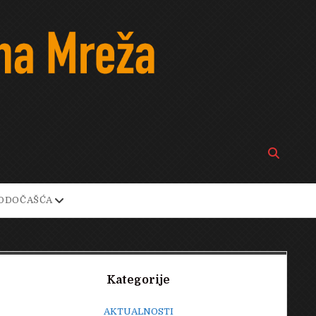
Open
search
bar
open
ODOČAŠĆA
own
dropdown
menu
Sidebar
Kategorije
AKTUALNOSTI