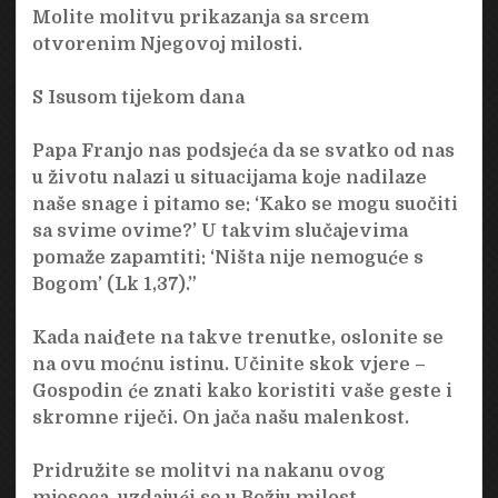
Molite molitvu prikazanja sa srcem
otvorenim Njegovoj milosti.
S Isusom tijekom dana
Papa Franjo nas podsjeća da se svatko od nas
u životu nalazi u situacijama koje nadilaze
naše snage i pitamo se: ‘Kako se mogu suočiti
sa svime ovime?’ U takvim slučajevima
pomaže zapamtiti: ‘Ništa nije nemoguće s
Bogom’ (Lk 1,37).”
Kada naiđete na takve trenutke, oslonite se
na ovu moćnu istinu. Učinite skok vjere –
Gospodin će znati kako koristiti vaše geste i
skromne riječi. On jača našu malenkost.
Pridružite se molitvi na nakanu ovog
mjeseca, uzdajući se u Božju milost.