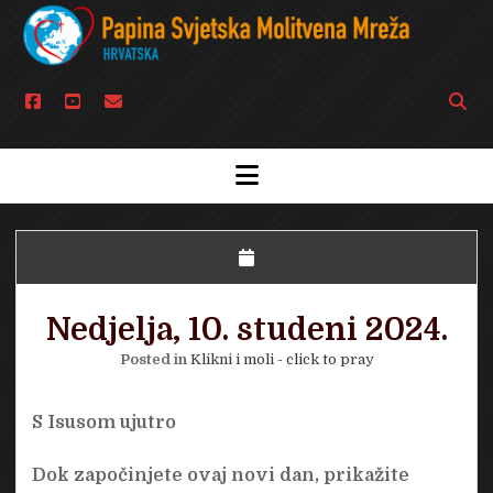
facebook
youtube
email
Open
searc
bar
open
menu
Nedjelja, 10. studeni 2024.
Posted in
Klikni i moli - click to pray
S Isusom ujutro
Dok započinjete ovaj novi dan, prikažite