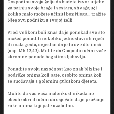
Gospodinu svoju želju da budete izvor utjehe
za patnju svoje braće i sestara, shvaćajući
koliko malo možete učiniti bez Njega… tražite
Njegovu podršku u svojoj želji.
Pred velikom boli znaš da je ponekad sve što
možeš ponuditi nekoliko jednostavnih riječi
ili mala gesta, svjestan da je to sve što imaš
(usp. Mk 12,42). Molite da Gospodin učini vaše
skromne ponude bogatima ljubavlju.
Ponudite svoju nazočnost kao znak blizine i
podrške onima koji pate, osobito onima koji
se suočavaju s golemim gubitkom djeteta.
Molite da vas vaša malenkost nikada ne
obeshrabri ili učini da osjećate da je pružanje
ruke onima koji pate uzaludno.