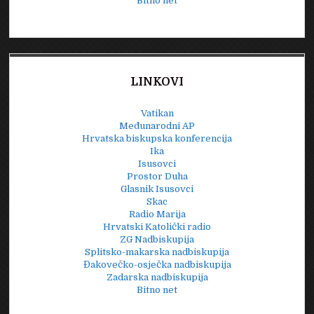
Bitno net
LINKOVI
Vatikan
Međunarodni AP
Hrvatska biskupska konferencija
Ika
Isusovci
Prostor Duha
Glasnik Isusovci
Skac
Radio Marija
Hrvatski Katolički radio
ZG Nadbiskupija
Splitsko-makarska nadbiskupija
Đakovečko-osječka nadbiskupija
Zadarska nadbiskupija
Bitno net