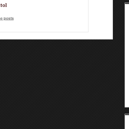
tol
e posts