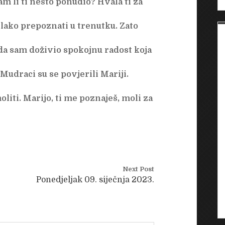
am li ti nešto ponudio? Hvala ti za
k lako prepoznati u trenutku. Zato
da sam doživio spokojnu radost koja
Mudraci su se povjerili Mariji.
liti. Marijo, ti me poznaješ, moli za
Next Post
Ponedjeljak 09. siječnja 2023.