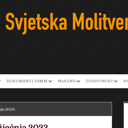
pen
open
open
open
DOKUMENTI PSMM
NAKANE
DUHOVNOST
H
ropdown
dropdown
dropdown
dropd
enu
menu
menu
menu
nja 2023.