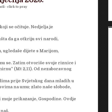
iječnja 2023.
oli - click to pray
ji se očituje. Nedjelja je
ta da ga otkriju svi narodi,
u, ugledaše dijete s Marijom,
u se. Zatim otvoriše svoje riznice i
smirnu” (Mt 2,11). Od nezaboravnog
dima prije Svjetskog dana mladih u
 svima na umu: zlato naše slobode,
i moje prikazanje, Gospodine. Ovdje
 naš.