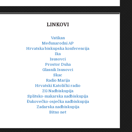
LINKOVI
Vatikan
Međunarodni AP
Hrvatska biskupska konferencija
Ika
Isusovci
Prostor Duha
Glasnik Isusovci
Skac
Radio Marija
Hrvatski Katolički radio
ZG Nadbiskupija
Splitsko-makarska nadbiskupija
Đakovečko-osječka nadbiskupija
Zadarska nadbiskupija
Bitno net