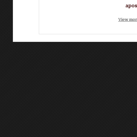
apos
View mor