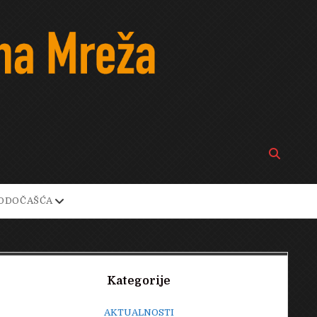
Open
search
bar
open
ODOČAŠĆA
own
dropdown
menu
Sidebar
Kategorije
AKTUALNOSTI