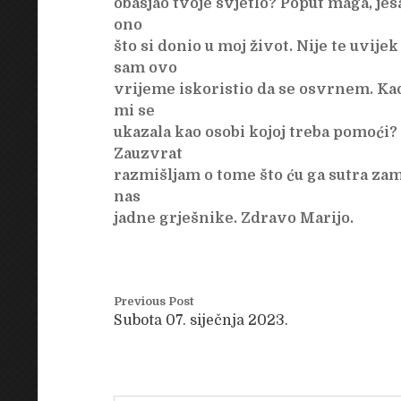
obasjao tvoje svjetlo? Poput maga, jes
ono
što si donio u moj život. Nije te uvije
sam ovo
vrijeme iskoristio da se osvrnem. Ka
mi se
ukazala kao osobi kojoj treba pomoći? 
Zauzvrat
razmišljam o tome što ću ga sutra zamo
nas
jadne grješnike. Zdravo Marijo.
Previous Post
Subota 07. siječnja 2023.