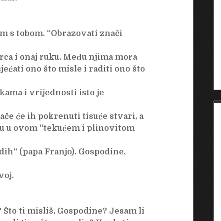
m s tobom. “Obrazovati znači
 srca i onaj ruku. Među njima mora
jećati ono što misle i raditi ono što
kama i vrijednosti isto je
ače će ih pokrenuti tisuće stvari, a
aju u ovom “tekućem i plinovitom
adih“ (papa Franjo). Gospodine,
voj.
? Što ti misliš, Gospodine? Jesam li