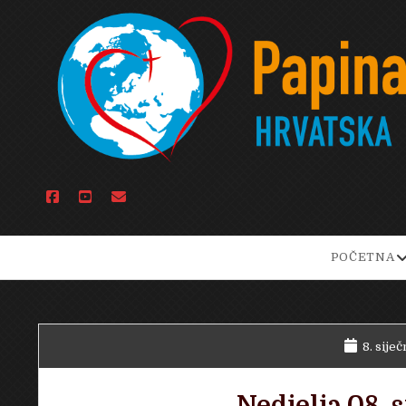
facebook
youtube
email
o
POČETNA
d
m
8. siječ