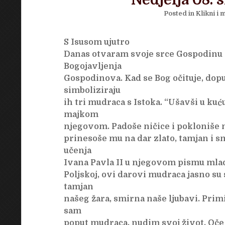
Nedjelja 08. s
Posted in
Klikni i m
S Isusom ujutro
Danas otvaram svoje srce Gospodinu ko
Bogojavljenja
Gospodinova. Kad se Bog očituje, dopuš
simboliziraju
ih tri mudraca s Istoka. “Ušavši u kuć
majkom
njegovom. Padoše ničice i pokloniše m
prinesoše mu na dar zlato, tamjan i 
učenja
Ivana Pavla II u njegovom pismu mla
Poljskoj, ovi darovi mudraca jasno su
tamjan
našeg žara, smirna naše ljubavi. Prim
sam
poput mudraca, nudim svoj život. Oče