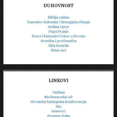
DUHOVNOST
Biblija online
Časoslov, kalendar i liturgijska čitanja
Godina vjere
Papa Franjo
Sveci i blaženici Crkve u Hrvata
Svetišta i prošteništa
Glas Koncila
Bitno net
LINKOVI
Vatikan
Međunarodni AP
Hrvatska biskupska konferencija
Ika
Isusovci
Prostor Duha