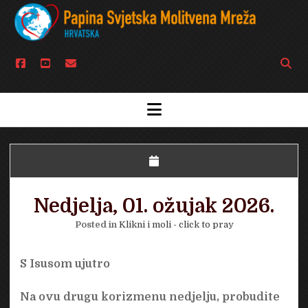
facebook
youtube
email
Open
searc
bar
open
menu
Nedjelja, 01. ožujak 2026.
Posted in
Klikni i moli - click to pray
S Isusom ujutro
Na ovu drugu korizmenu nedjelju, probudite