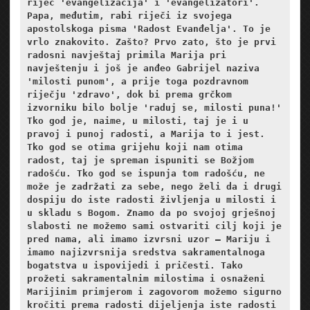
riječ 'evangelizacija' i 'evangelizatori'. 
Papa, međutim, rabi riječi iz svojega 
apostolskoga pisma 'Radost Evanđelja'. To je 
vrlo znakovito. Zašto? Prvo zato, što je prvi 
radosni navještaj primila Marija pri 
navještenju i još je anđeo Gabrijel naziva 
'milosti punom', a prije toga pozdravnom 
riječju 'zdravo', dok bi prema grčkom 
izvorniku bilo bolje 'raduj se, milosti puna!' 
Tko god je, naime, u milosti, taj je i u 
pravoj i punoj radosti, a Marija to i jest. 
Tko god se otima grijehu koji nam otima 
radost, taj je spreman ispuniti se Božjom 
radošću. Tko god se ispunja tom radošću, ne 
može je zadržati za sebe, nego želi da i drugi 
dospiju do iste radosti življenja u milosti i 
u skladu s Bogom. Znamo da po svojoj grješnoj 
slabosti ne možemo sami ostvariti cilj koji je 
pred nama, ali imamo izvrsni uzor – Mariju i 
imamo najizvrsnija sredstva sakramentalnoga 
bogatstva u ispovijedi i pričesti. Tako 
prožeti sakramentalnim milostima i osnaženi 
Marijinim primjerom i zagovorom možemo sigurno 
kročiti prema radosti dijeljenja iste radosti 