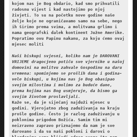
kojom nas je Bog obdario, kad smo prihvatili 
radosnu vijest i kad nastojimo po njoj 
živjeti. To su na početku nove godine naše 
želje koje ne ograničavamo samo na sebe, nego 
ih širimo prema svima, a molitvama grlimo i 
nama geografski dalek kontinent Južne Amerike. 
Popratimo ovu Papinu nakanu, za koju ćemo ovaj 
mjesec moliti 
Naši biskupi svjesni, koliko nam je DAROVANI 
VRIJEME dragocjeno potiču sve vjernike u našoj 
domovini na molitvu zahvale
Gospodinu na daru 
vremena: spominjemo se prošlih dana i godina- 
vele biskupi, u kojima nas je Bog obasipao 
svojim milostima i molimo za buduće dane, 
prema kojima nas Bog usmjeruje, da bismo ga 
svojim životom proslavljali. 
Kaže se, da je siječanj najduži mjesec u 
godini. Vjerojatno zbog zaduživanja na kraju 
prošle godine. Često je razlog zaduživanju u 
poklonima prigodom Božića. Samim tim mi 
neizravno zapravo priznajemo da nam je sve 
darovano i da su naši pokloni i darovi o 