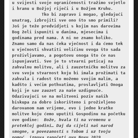
u svijesti svoje ograničenosti tražimo svjetlo 
i hranu u Božjoj riječi i u Božjem Kruhu.
            Tko bi zapravo i mogao, gledajući 
unatrag, izbrojiti sve ono što smo primili? 
Još je teže predvidjeti s kojim nas darovima 
Bog želi ispuniti u danima, mjesecima i 
godinama pred nama. A ni ne znamo koliko. 
Znamo samo da nas čeka vječnost i da ćemo tek 
u vječnosti shvatiti veličinu ovoga što sada 
proživljavamo, a pogotovu onoga što će nas 
ispunjavati. Sve je to stvarni poticaj na 
zahvalnu molitvu, ali i zauzetničku molitvu za 
svu svoju stvarnost koju bi imala prožimati ta 
zahvala i radost što možemo svojim malim, a 
kadšto i većim pothvatima, proslavljati Onoga 
koji je sav zauzet za naše uzdignuće. 
Odazivajući se na molitveni poziv naših 
biskupa za dobro iskorišteno i proživljeno 
darovanom nam vrijeme, evo i jedne kratke 
molitve koju ćemo uputiti Gospodinu na početku 
ove godine:  
Bože, hvala ti na vremenu u 
protekloj godini… Daj da cijeli naš narod 
smogne, u povezanosti s Tobom i uz tvoju 
pomoć, iznova započeti ovu Novu 2019. 