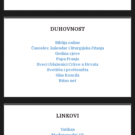
DUHOVNOST
Biblija online
Časoslov, kalendar i liturgijska čitanja
Godina vjere
Papa Franjo
Sveci i blaženici Crkve u Hrvata
Svetišta i prošteništa
Glas Koncila
Bitno net
LINKOVI
Vatikan
Međunarodni AP