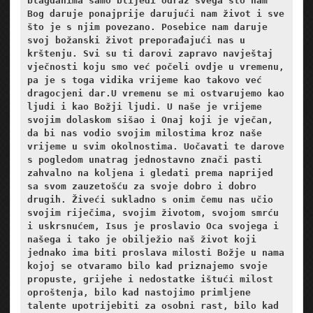
blagdanima samo blijedi odraz svega što nam 
Bog daruje ponajprije darujući nam život i sve 
što je s njim povezano. Posebice nam daruje 
svoj božanski život preporađajući nas u 
krštenju. Svi su ti darovi zapravo navještaj 
vječnosti koju smo već počeli ovdje u vremenu, 
pa je s toga vidika 
vrijeme kao takovo već 
dragocjeni dar.
U vremenu se mi ostvarujemo kao 
ljudi i kao Božji ljudi. U naše je vrijeme 
svojim dolaskom sišao i Onaj koji je vječan, 
da bi nas vodio svojim milostima kroz naše 
vrijeme u svim okolnostima. Uočavati te darove 
s pogledom unatrag jednostavno znači pasti 
zahvalno na koljena i gledati prema naprijed 
sa svom zauzetošću za svoje dobro i dobro 
drugih. Živeći sukladno s onim čemu nas učio 
svojim riječima, svojim životom, svojom smrću 
i uskrsnućem, Isus je proslavio Oca svojega i 
našega i tako je obilježio naš život koji 
jednako ima biti proslava milosti Božje u nama 
kojoj se otvaramo bilo kad priznajemo svoje 
propuste, grijehe i nedostatke ištući milost 
oproštenja, bilo kad nastojimo primljene 
talente upotrijebiti za osobni rast, bilo kad 