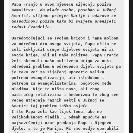
Papa Franjo u ovom mjesecu siječnju poziva 
namolitvu:  
da mlade osobe, posebno u Južnoj 
Americi, slijede primjer Marije i odazovu se 
Gospodinovu pozivu kako bi svijetu prenijeli 
radost Evanđelja. 
Usredotočujući se svojom brigom i nama molbom 
za određeni dio ovoga svijeta, Papa očito ne 
želi isključit druge dijelove svijeta ni iz 
svoje brige, ali ni naše molitve. Papa Franjo 
želi skrenuti našu molitvenu brigu za neki 
određeni problem u određenom dijelu svijeta pa 
je tako već za siječanj upozorio veliku 
potrebu evangelizacije, ali istodobno i 
potrebu za evangelizatorima, pogotovo među 
mladima. Nije to ništa novo, ali zbog 
nadirućeg relativizma i hedonizma te zbog sve 
većeg utjecaja raznih sekti u Južnoj se 
Americi taj problem teško osjeća. 
I što Papa želi kao lijek tomu, ako ne 
velikodušnost mladih. I odmah upućuje na 
najsavršeniji uzor predanja Bogu i Njegovu 
djelu, a to je Marija. Mi smo ovdje uporabili 