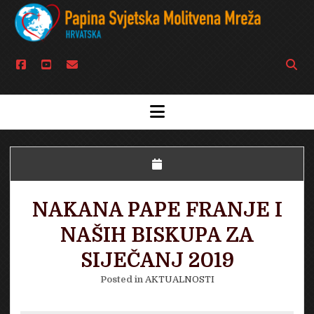
facebook
youtube
email
Open
searc
bar
open
menu
NAKANA PAPE FRANJE I
NAŠIH BISKUPA ZA
SIJEČANJ 2019
Posted in
AKTUALNOSTI