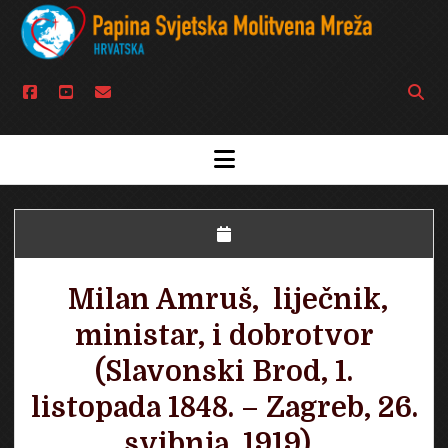
facebook
youtube
email
Open
searc
bar
open
menu
Milan Amruš, liječnik,
ministar, i dobrotvor
(Slavonski Brod, 1.
listopada 1848. – Zagreb, 26.
svibnja, 1919).