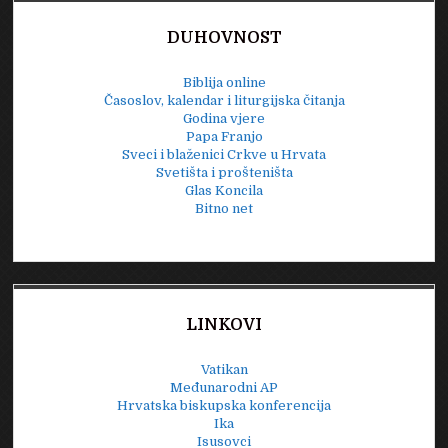
DUHOVNOST
Biblija online
Časoslov, kalendar i liturgijska čitanja
Godina vjere
Papa Franjo
Sveci i blaženici Crkve u Hrvata
Svetišta i prošteništa
Glas Koncila
Bitno net
LINKOVI
Vatikan
Međunarodni AP
Hrvatska biskupska konferencija
Ika
Isusovci