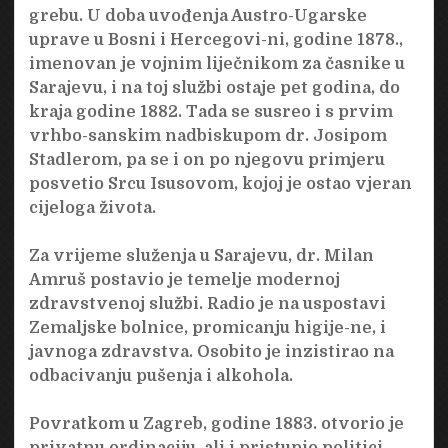
grebu. U doba uvođenja Austro-Ugarske
uprave u Bosni i Hercegovi-ni, godine 1878.,
imenovan je vojnim liječnikom za časnike u
Sarajevu, i na toj službi ostaje pet godina, do
kraja godine 1882. Tada se susreo i s prvim
vrhbo-sanskim nadbiskupom dr. Josipom
Stadlerom, pa se i on po njegovu primjeru
posvetio Srcu Isusovom, kojoj je ostao vjeran
cijeloga života.
Za vrijeme služenja u Sarajevu, dr. Milan
Amruš postavio je temelje modernoj
zdravstvenoj službi. Radio je na uspostavi
Zemaljske bolnice, promicanju higije-ne, i
javnoga zdravstva. Osobito je inzistirao na
odbacivanju pušenja i alkohola.
Povratkom u Zagreb, godine 1883. otvorio je
privatnu ordinaciju, ali i pristupio politici