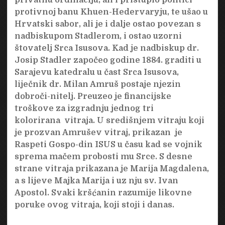
protivnoj banu Khuen-Hedervaryju, te ušao u
Hrvatski sabor, ali je i dalje ostao povezan s
nadbiskupom Stadlerom, i ostao uzorni
štovatelj Srca Isusova. Kad je nadbiskup dr.
Josip Stadler započeo godine 1884. graditi u
Sarajevu katedralu u čast Srca Isusova,
liječnik dr. Milan Amruš postaje njezin
dobroči-nitelj. Preuzeo je financijske
troškove za izgradnju jednog tri
kolorirana vitraja. U središnjem vitraju koji
je prozvan Amrušev vitraj, prikazan je
Raspeti Gospo-din ISUS u času kad se vojnik
sprema mačem probosti mu Srce. S desne
strane vitraja prikazana je Marija Magdalena,
a s lijeve Majka Marija i uz nju sv. Ivan
Apostol. Svaki kršćanin razumije likovne
poruke ovog vitraja, koji stoji i danas.