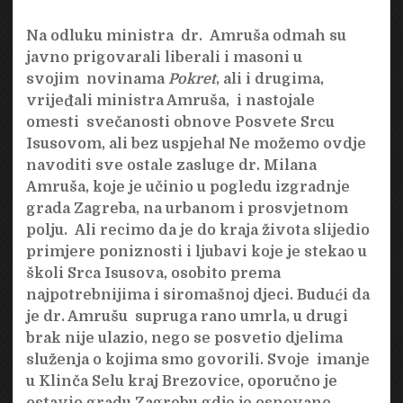
Na odluku ministra dr. Amruša odmah su
javno prigovarali liberali i masoni u
svojim novinama
Pokret
, ali i drugima,
vrijeđali ministra Amruša, i nastojale
omesti svečanosti obnove Posvete Srcu
Isusovom, ali bez uspjeha! Ne možemo ovdje
navoditi sve ostale zasluge dr. Milana
Amruša, koje je učinio u pogledu izgradnje
grada Zagreba, na urbanom i prosvjetnom
polju. Ali recimo
da je do kraja
života slijedio
primjere poniznosti i ljubavi koje je stekao u
školi Srca Isusova, osobito prema
najpotrebnijima i siromašnoj djeci. Budući da
je dr. Amrušu supruga rano umrla, u drugi
brak nije ulazio,
nego se posvetio djelima
služenja o kojima smo govorili. Svoje imanje
u Klinča Selu kraj Brezovice, oporučno je
ostavio gradu Zagrebu gdje je osnovano