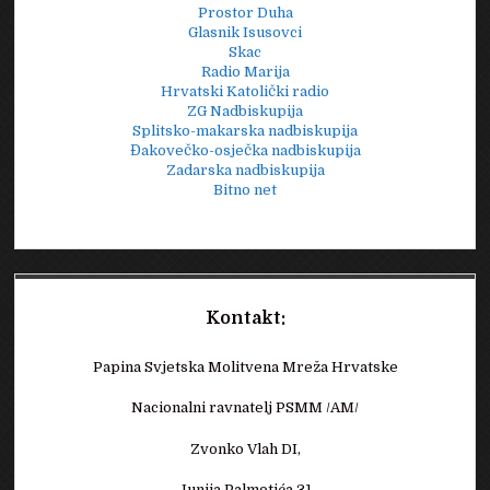
Prostor Duha
Glasnik Isusovci
Skac
Radio Marija
Hrvatski Katolički radio
ZG Nadbiskupija
Splitsko-makarska nadbiskupija
Đakovečko-osječka nadbiskupija
Zadarska nadbiskupija
Bitno net
Kontakt:
Papina Svjetska Molitvena Mreža Hrvatske
Nacionalni ravnatelj PSMM /AM/
Zvonko Vlah DI,
Junija Palmotića 31