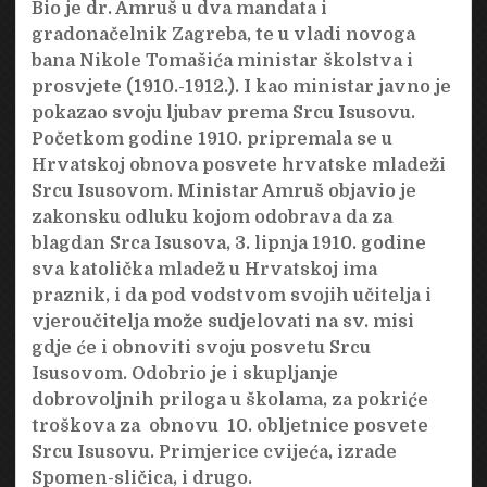
Bio je dr. Amruš u dva mandata i
gradonačelnik Zagreba, te u vladi novoga
bana Nikole Tomašića ministar školstva i
prosvjete (1910.-1912.). I kao ministar javno je
pokazao svoju ljubav prema Srcu Isusovu.
Početkom godine 1910. pripremala se u
Hrvatskoj obnova posvete hrvatske mladeži
Srcu Isusovom. Ministar Amruš objavio je
zakonsku odluku kojom odobrava da za
blagdan Srca Isusova, 3. lipnja 1910. godine
sva katolička mladež u Hrvatskoj ima
praznik, i da pod vodstvom svojih učitelja i
vjeroučitelja može sudjelovati na sv. misi
gdje će i obnoviti svoju posvetu Srcu
Isusovom. Odobrio je i skupljanje
dobrovoljnih priloga u školama, za pokriće
troškova za obnovu 10. obljetnice posvete
Srcu Isusovu. Primjerice cvijeća, izrade
Spomen-sličica, i drugo.