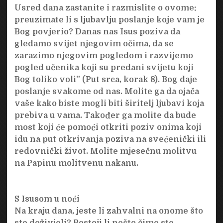
Usred dana zastanite i razmislite o ovome:
preuzimate li s ljubavlju poslanje koje vam je
Bog povjerio? Danas nas Isus poziva da
gledamo svijet njegovim očima, da se
zarazimo njegovim pogledom i razvijemo
pogled učenika koji su predani svijetu koji
Bog toliko voli” (Put srca, korak 8). Bog daje
poslanje svakome od nas. Molite ga da ojača
vaše kako biste mogli biti širitelj ljubavi koja
prebiva u vama. Također ga molite da bude
most koji će pomoći otkriti poziv onima koji
idu na put otkrivanja poziva na svećenički ili
redovnički život. Molite mjesečnu molitvu
na Papinu molitvenu nakanu.
S Isusom u noći
Na kraju dana, jeste li zahvalni na onome što
ste doživjeli? Postoji li nešto čime ste