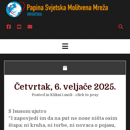
facebook
youtube
email
Open
searc
bar
open
menu
Četvrtak, 6. veljače 2025.
Posted in
Klikni i moli - click to pray
S Isusom ujutro
“I zapovjedi im da na put ne nose ništa osim
štapa: ni kruha, ni torbe, ni novaca o pojasu,