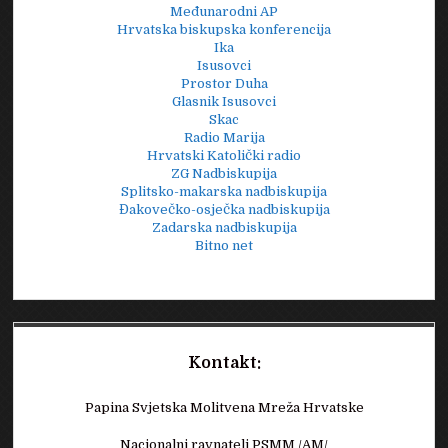
Međunarodni AP
Hrvatska biskupska konferencija
Ika
Isusovci
Prostor Duha
Glasnik Isusovci
Skac
Radio Marija
Hrvatski Katolički radio
ZG Nadbiskupija
Splitsko-makarska nadbiskupija
Đakovečko-osječka nadbiskupija
Zadarska nadbiskupija
Bitno net
Kontakt:
Papina Svjetska Molitvena Mreža Hrvatske
Nacionalni ravnatelj PSMM /AM/