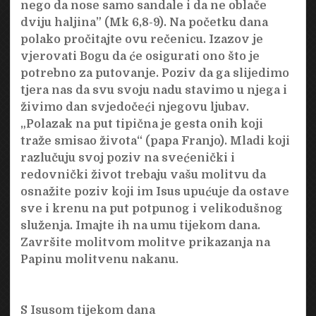
nego da nose samo sandale i da ne oblače
dviju haljina” (Mk 6,8-9). Na početku dana
polako pročitajte ovu rečenicu. Izazov je
vjerovati Bogu da će osigurati ono što je
potrebno za putovanje. Poziv da ga slijedimo
tjera nas da svu svoju nadu stavimo u njega i
živimo dan svjedočeći njegovu ljubav.
„Polazak na put tipična je gesta onih koji
traže smisao života“ (papa Franjo). Mladi koji
razlučuju svoj poziv na svećenički i
redovnički život trebaju vašu molitvu da
osnažite poziv koji im Isus upućuje da ostave
sve i krenu na put potpunog i velikodušnog
služenja. Imajte ih na umu tijekom dana.
Završite molitvom molitve prikazanja na
Papinu molitvenu nakanu.
S Isusom tijekom dana