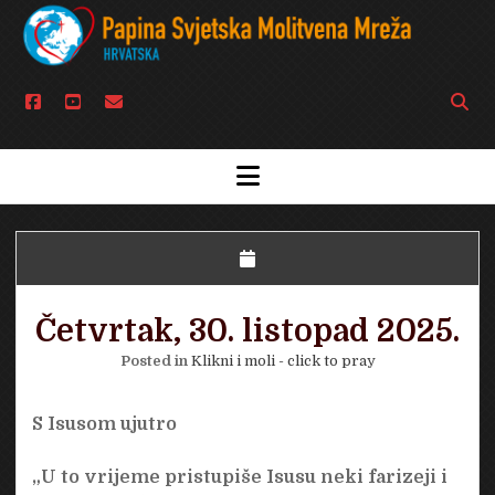
facebook
youtube
email
Open
searc
bar
open
menu
Četvrtak, 30. listopad 2025.
Posted in
Klikni i moli - click to pray
S Isusom ujutro
„U to vrijeme pristupiše Isusu neki farizeji i