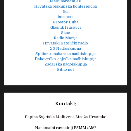
Međunarodni AP
Hrvatska biskupska konferencija
Ika
Isusovci
Prostor Duha
Glasnik Isusovci
Skac
Radio Marija
Hrvatski Katolički radio
ZG Nadbiskupija
Splitsko-makarska nadbiskupija
Đakovečko-osječka nadbiskupija
Zadarska nadbiskupija
Bitno net
Kontakt:
Papina Svjetska Molitvena Mreža Hrvatske
Nacionalni ravnatelj PSMM /AM/