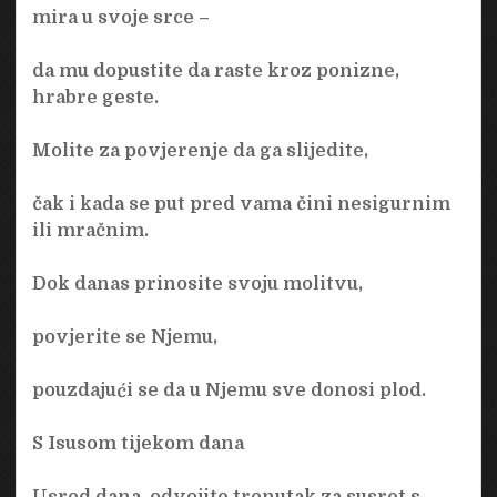
mira u svoje srce –
da mu dopustite da raste kroz ponizne,
hrabre geste.
Molite za povjerenje da ga slijedite,
čak i kada se put pred vama čini nesigurnim
ili mračnim.
Dok danas prinosite svoju molitvu,
povjerite se Njemu,
pouzdajući se da u Njemu sve donosi plod.
S Isusom tijekom dana
Usred dana, odvojite trenutak za susret s