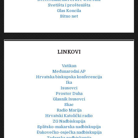
Svetišta i prošteništa
Glas Koncila
Bitno net
LINKOVI
Vatikan
Međunarodni AP
Hrvatska biskupska konferencija
Ika
Isusovci
Prostor Duha
Glasnik Isusovci
Skac
Radio Marija
Hrvatski Katolički radio
ZG Nadbiskupija
Splitsko-makarska nadbiskupija
Đakovečko-osječka nadbiskupija
Zadarska nadbiskupija