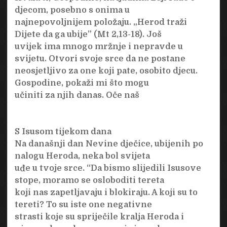
djecom, posebno s onima u
najnepovoljnijem položaju. „Herod traži
Dijete da ga ubije” (Mt 2,13-18). Još
uvijek ima mnogo mržnje i nepravde u
svijetu. Otvori svoje srce da ne postane
neosjetljivo za one koji pate, osobito djecu.
Gospodine, pokaži mi što mogu
učiniti za njih danas. Oče naš
S Isusom tijekom dana
Na današnji dan Nevine dječice, ubijenih po
nalogu Heroda, neka bol svijeta
uđe u tvoje srce. “Da bismo slijedili Isusove
stope, moramo se osloboditi tereta
koji nas zapetljavaju i blokiraju. A koji su to
tereti? To su iste one negativne
strasti koje su spriječile kralja Heroda i