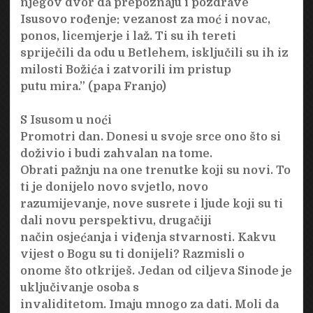
njegov dvor da prepoznaju i pozdrave
Isusovo rođenje: vezanost za moć i novac,
ponos, licemjerje i laž. Ti su ih tereti
spriječili da odu u Betlehem, isključili su ih iz
milosti Božića i zatvorili im pristup
putu mira.” (papa Franjo)
S Isusom u noći
Promotri dan. Donesi u svoje srce ono što si
doživio i budi zahvalan na tome.
Obrati pažnju na one trenutke koji su novi. To
ti je donijelo novo svjetlo, novo
razumijevanje, nove susrete i ljude koji su ti
dali novu perspektivu, drugačiji
način osjećanja i viđenja stvarnosti. Kakvu
vijest o Bogu su ti donijeli? Razmisli o
onome što otkriješ. Jedan od ciljeva Sinode je
uključivanje osoba s
invaliditetom. Imaju mnogo za dati. Moli da