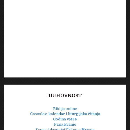
DUHOVNOST
Biblija online
Časoslov, kalendar i liturgijska čitanja
Godina vjere
Papa Franjo
Sveci i blaženici Crkve u Hrvata