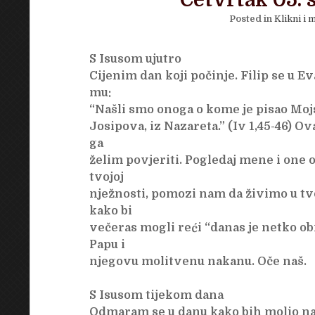
Četvrtak 05. s
Posted in
Klikni i m
S Isusom ujutro
Cijenim dan koji počinje. Filip se u E
mu:
“Našli smo onoga o kome je pisao Mojsi
Josipova, iz Nazareta.” (Iv 1,45-46) Ov
ga
želim povjeriti. Pogledaj mene i one
tvojoj
nježnosti, pomozi nam da živimo u tv
kako bi
večeras mogli reći “danas je netko o
Papu i
njegovu molitvenu nakanu. Oče naš.
S Isusom tijekom dana
Odmaram se u danu kako bih molio na 