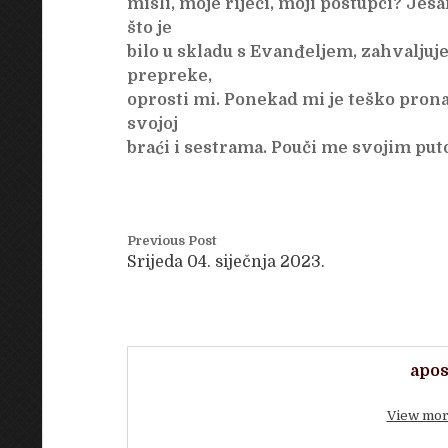
misli, moje riječi, moji postupci? Jes
što je
bilo u skladu s Evanđeljem, zahvaljuje
prepreke,
oprosti mi. Ponekad mi je teško prona
svojoj
braći i sestrama. Pouči me svojim pu
Previous Post
Srijeda 04. siječnja 2023.
apos
View mor