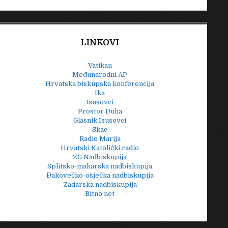
LINKOVI
Vatikan
Međunarodni AP
Hrvatska biskupska konferencija
Ika
Isusovci
Prostor Duha
Glasnik Isusovci
Skac
Radio Marija
Hrvatski Katolički radio
ZG Nadbiskupija
Splitsko-makarska nadbiskupija
Đakovečko-osječka nadbiskupija
Zadarska nadbiskupija
Bitno net