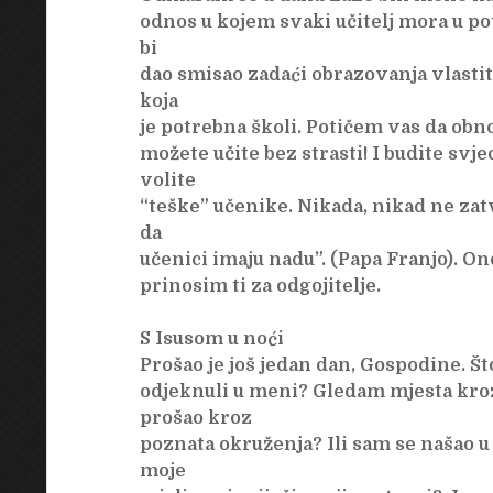
odnos u kojem svaki učitelj mora u po
bi
dao smisao zadaći obrazovanja vlastit
koja
je potrebna školi. Potičem vas da obn
možete učite bez strasti! I budite svj
volite
“teške” učenike. Nikada, nikad ne zat
da
učenici imaju nadu”. (Papa Franjo). O
prinosim ti za odgojitelje.
S Isusom u noći
Prošao je još jedan dan, Gospodine. Št
odjeknuli u meni? Gledam mjesta kroz
prošao kroz
poznata okruženja? Ili sam se našao u
moje