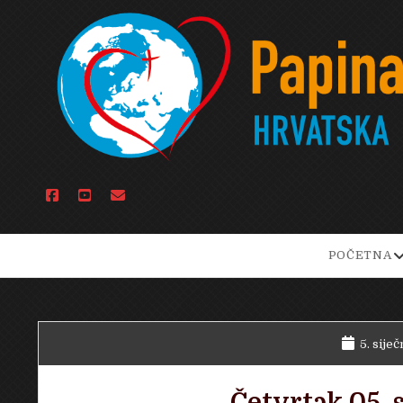
facebook
youtube
email
o
POČETNA
d
m
5. siječ