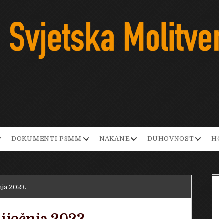
pen
open
open
open
DOKUMENTI PSMM
NAKANE
DUHOVNOST
H
ropdown
dropdown
dropdown
dropd
enu
menu
menu
menu
nja 2023.