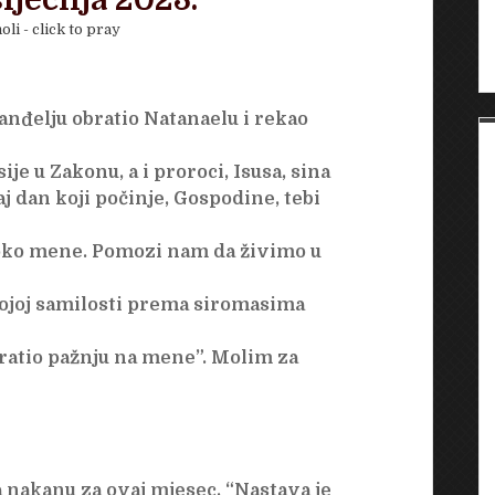
iječnja 2023.
oli - click to pray
vanđelju obratio Natanaelu i rekao
je u Zakonu, a i proroci, Isusa, sina
aj dan koji počinje, Gospodine, tebi
 oko mene. Pomozi nam da živimo u
ojoj samilosti prema siromasima
bratio pažnju na mene”. Molim za
nakanu za ovaj mjesec. “Nastava je