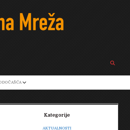
Open
search
bar
open
ODOČAŠĆA
own
dropdown
menu
Sidebar
Kategorije
AKTUALNOSTI