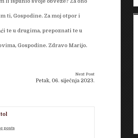
am li ispunio svoje obveze? Za ono
m ti, Gospodine. Za moj otpor i
ći te u drugima, prepoznati te u
tovima, Gospodine. Zdravo Marijo.
Next Post
Petak, 06. siječnja 2023.
tol
e posts