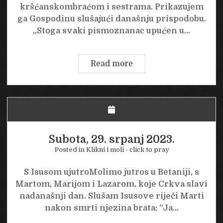
kršćanskombraćom i sestrama. Prikazujem
ga Gospodinu slušajući današnju prispodobu.
„Stoga svaki pismoznanac upućen u…
Nedjelja,
Read more
30.
srpanj
2023.
Subota, 29. srpanj 2023.
Posted in
Klikni i moli - click to pray
S Isusom ujutroMolimo jutros u Betaniji, s
Martom, Marijom i Lazarom, koje Crkva slavi
nadanašnji dan. Slušam Isusove riječi Marti
nakon smrti njezina brata: “Ja…