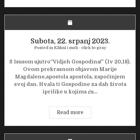
23.
srpanj
2023.
Subota, 22. srpanj 2023.
Posted in
Klikni i moli - click to pray
S Isusom ujutro“Vidjeh Gospodina!” (Iv 20,18).
Ovom prekrasnom objavom Marije
Magdalene,apostola apostola, započinjem
svoj dan. Hvala ti Gospodine za dah života
iprilike u kojima ću…
Subota,
Read more
22.
srpanj
2023.