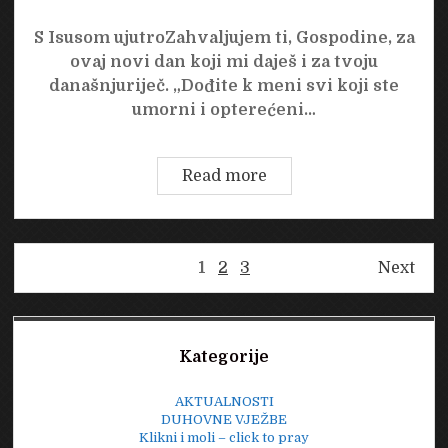
S Isusom ujutroZahvaljujem ti, Gospodine, za
ovaj novi dan koji mi daješ i za tvoju
današnjuriječ. „Dođite k meni svi koji ste
umorni i opterećeni…
Četvrtak,
Read more
20.
srpanj
2023.
Brojevi
1
2
3
Next
stranica
objava
Sidebar
Kategorije
AKTUALNOSTI
DUHOVNE VJEŽBE
Klikni i moli – click to pray