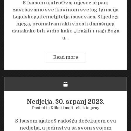
S Isusom ujutroOvaj mjesec srpanj
završavamo svetkovinom svetog Ignacija
Lojolskog,utemeljitelja isusovaca. Slijedeći
njega, promatram aktivnosti današnjeg
danakako bih vidio kako „tražiti i naći Boga
u…
Ponedjeljak,
Read more
31.
srpanj
2023.
Nedjelja, 30. srpanj 2023.
Posted in
Klikni i moli - click to pray
S Isusom ujutroS radošću dočekujem ovu
nedjelju, u jedinstvu sa svom svojom