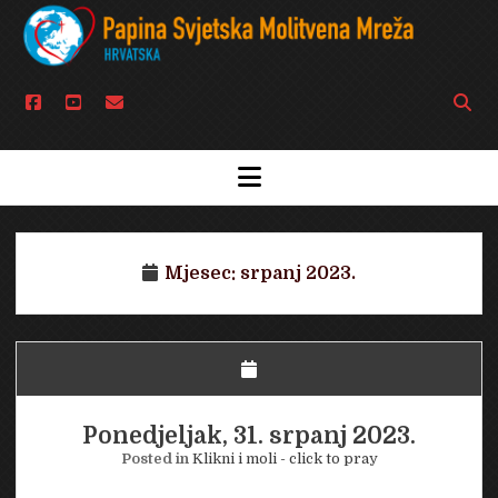
facebook
youtube
email
Open
searc
bar
open
menu
Mjesec:
srpanj 2023.
Ponedjeljak, 31. srpanj 2023.
Posted in
Klikni i moli - click to pray