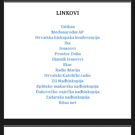
LINKOVI
Vatikan
Međunarodni AP
Hrvatska biskupska konferencija
Ika
Isusovci
Prostor Duha
Glasnik Isusovci
Skac
Radio Marija
Hrvatski Katolički radio
ZG Nadbiskupija
Splitsko-makarska nadbiskupija
Đakovečko-osječka nadbiskupija
Zadarska nadbiskupija
Bitno net