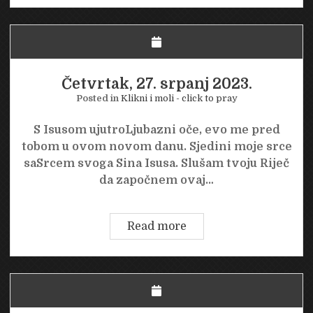
srpanj
2023.
Četvrtak, 27. srpanj 2023.
Posted in
Klikni i moli - click to pray
S Isusom ujutroLjubazni oče, evo me pred
tobom u ovom novom danu. Sjedini moje srce
saSrcem svoga Sina Isusa. Slušam tvoju Riječ
da započnem ovaj…
Četvrtak,
Read more
27.
srpanj
2023.