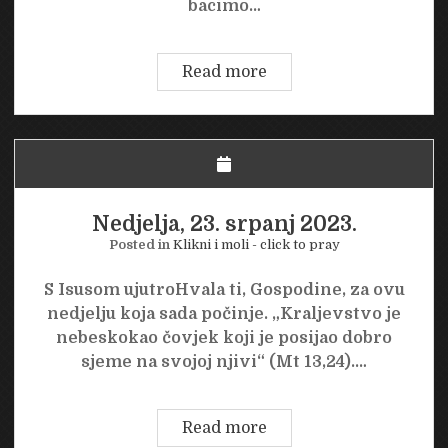
bacimo…
Ponedjeljak,
Read more
24.
srpanj
2023.
Nedjelja, 23. srpanj 2023.
Posted in
Klikni i moli - click to pray
S Isusom ujutroHvala ti, Gospodine, za ovu
nedjelju koja sada počinje. „Kraljevstvo je
nebeskokao čovjek koji je posijao dobro
sjeme na svojoj njivi“ (Mt 13,24).…
Nedjelja,
Read more