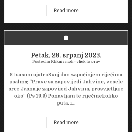
Subota,
Read more
29.
srpanj
2023.
Petak, 28. srpanj 2023.
Posted in
Klikni i moli - click to pray
S Isusom ujutroSvoj dan započinjem riječima
psalma: “Prave su zapovijedi Jahvine, vesele
srce.Jasna je zapovijed Jahvina, prosvjetljuje
oko” (Ps 19,9) Ponavljam te riječinekoliko
puta, i…
Petak,
Read more
28.