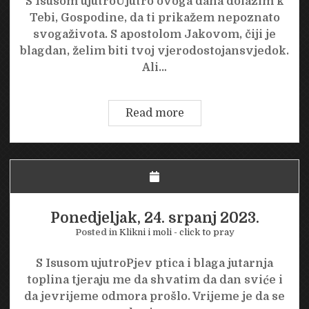
S Isusom ujutroUjutro ovoga dana dolazim k
Tebi, Gospodine, da ti prikažem nepoznato
svogaživota. S apostolom Jakovom, čiji je
blagdan, želim biti tvoj vjerodostojansvjedok.
Ali…
Utorak,
Read more
25.
srpanj
2023.
Ponedjeljak, 24. srpanj 2023.
Posted in
Klikni i moli - click to pray
S Isusom ujutroPjev ptica i blaga jutarnja
toplina tjeraju me da shvatim da dan sviće i
da jevrijeme odmora prošlo. Vrijeme je da se