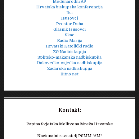
Međunarodni AP
Hrvatska biskupska konferencija
Ika
Isusovci
Prostor Duha
Glasnik Isusovci
Skac
Radio Marija
Hrvatski Katolički radio
ZG Nadbiskupija
Splitsko-makarska nadbiskupija
Đakovečko-osječka nadbiskupija
Zadarska nadbiskupija
Bitno net
Kontakt:
Papina Svjetska Molitvena Mreža Hrvatske
Nacionalni ravnatelj PSMM /AM/