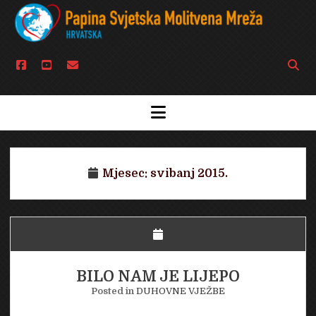
facebook
youtube
email
Open
searc
bar
open
menu
Mjesec:
svibanj 2015.
BILO NAM JE LIJEPO
Posted in
DUHOVNE VJEŽBE