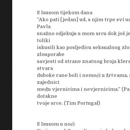
S Isusom tijekom dana
“Ako pati [jedan] ud, s njim trpe svi u
Pavla
snažno odjekuju u mom srcu dok još 
toliki
iskusili kao posljedicu seksualnog zlo
zlouporabe
savjesti od strane znatnog broja kler
stvara
duboke rane boli i nemoći u žrtvama, n
zajednici
među vjernicima i nevjernicima.” (Pa
dotakne
tvoje srce. (Tim Portugal)
S Isusom u noći