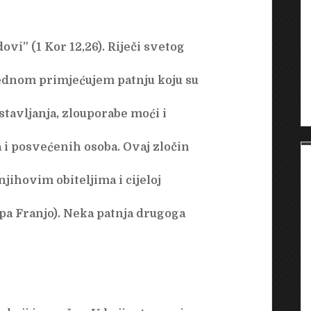
dovi” (1 Kor 12,26). Riječi svetog
jednom primjećujem patnju koju su
stavljanja, zlouporabe moći i
a i posvećenih osoba. Ovaj zločin
jihovim obiteljima i cijeloj
pa Franjo). Neka patnja drugoga