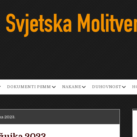
pen
open
open
open
DOKUMENTI PSMM
NAKANE
DUHOVNOST
H
ropdown
dropdown
dropdown
dropd
enu
menu
menu
menu
ka 2023.