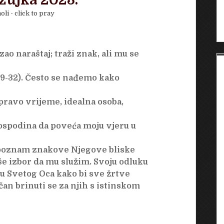
ožujka 2023.
oli - click to pray
zao naraštaj; traži znak, ali mu se
29-32). Često se nađemo kako
 pravo vrijeme, idealna osoba,
ospodina da poveća moju vjeru u
epoznam znakove Njegove bliske
še izbor da mu služim. Svoju odluku
 Svetog Oca kako bi sve žrtve
čan brinuti se za njih s istinskom