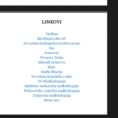
LINKOVI
Vatikan
Međunarodni AP
Hrvatska biskupska konferencija
Ika
Isusovci
Prostor Duha
Glasnik Isusovci
Skac
Radio Marija
Hrvatski Katolički radio
ZG Nadbiskupija
Splitsko-makarska nadbiskupija
Đakovečko-osječka nadbiskupija
Zadarska nadbiskupija
Bitno net