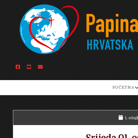
facebook
youtube
email
o
POČETNA
d
m
1. ožuj