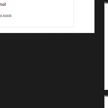
tol
e posts