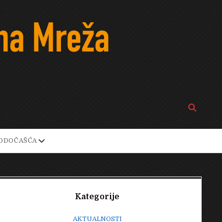
Open
search
bar
open
ODOČAŠĆA
own
dropdown
menu
Sidebar
Kategorije
AKTUALNOSTI