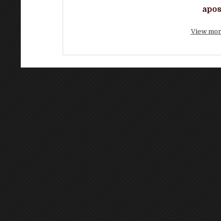
apos
View mor