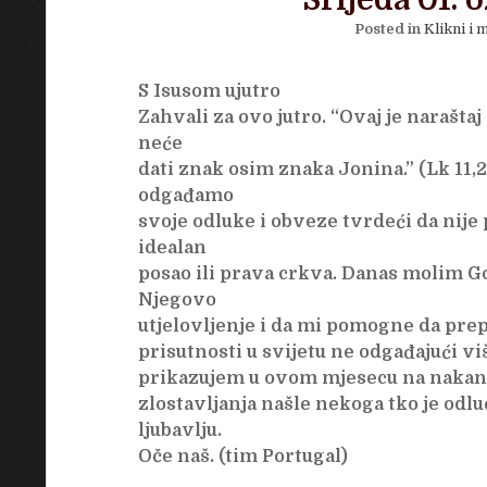
Srijeda 01. 
Posted in
Klikni i m
S Isusom ujutro
Zahvali za ovo jutro. “Ovaj je naraštaj 
neće
dati znak osim znaka Jonina.” (Lk 11,
odgađamo
svoje odluke i obveze tvrdeći da nije
idealan
posao ili prava crkva. Danas molim G
Njegovo
utjelovljenje i da mi pomogne da pr
prisutnosti u svijetu ne odgađajući vi
prikazujem u ovom mjesecu na nakanu
zlostavljanja našle nekoga tko je odlu
ljubavlju.
Oče naš. (tim Portugal)