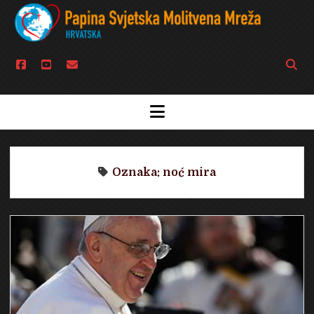
facebook
youtube
email
Open
searc
bar
open
menu
Oznaka:
noć mira