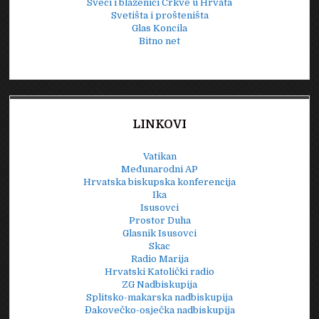
Sveci i blaženici Crkve u Hrvata
Svetišta i prošteništa
Glas Koncila
Bitno net
LINKOVI
Vatikan
Međunarodni AP
Hrvatska biskupska konferencija
Ika
Isusovci
Prostor Duha
Glasnik Isusovci
Skac
Radio Marija
Hrvatski Katolički radio
ZG Nadbiskupija
Splitsko-makarska nadbiskupija
Đakovečko-osječka nadbiskupija