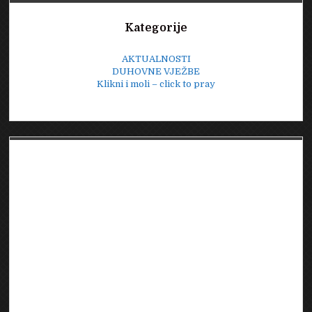
zajedništvu
Sidebar
s
Kategorije
papom
Franjom”
AKTUALNOSTI
DUHOVNE VJEŽBE
Klikni i moli – click to pray