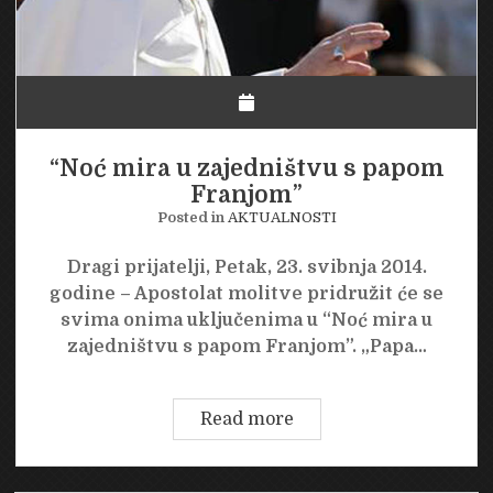
“Noć mira u zajedništvu s papom
Franjom”
Posted in
AKTUALNOSTI
Dragi prijatelji, Petak, 23. svibnja 2014.
godine – Apostolat molitve pridružit će se
svima onima uključenima u “Noć mira u
zajedništvu s papom Franjom”. „Papa…
“Noć
Read more
mira
u