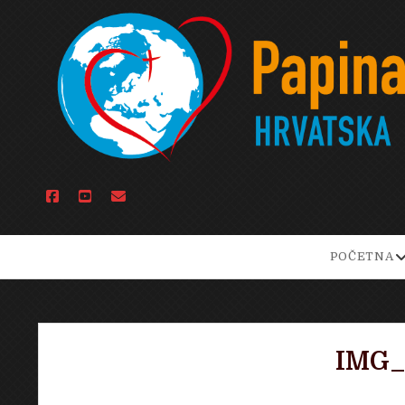
facebook
youtube
email
o
POČETNA
d
m
IMG_