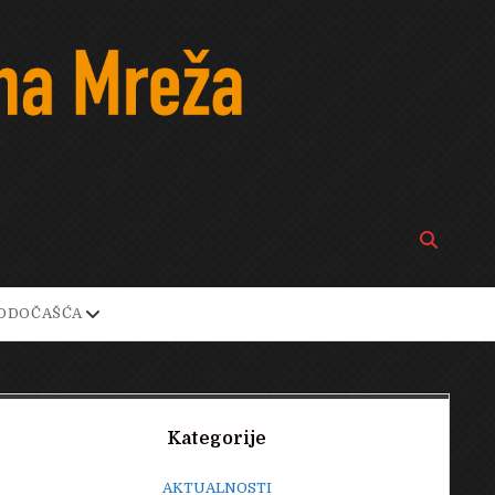
Open
search
bar
open
ODOČAŠĆA
own
dropdown
menu
Sidebar
Kategorije
AKTUALNOSTI