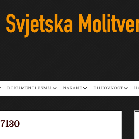
pen
open
open
open
DOKUMENTI PSMM
NAKANE
DUHOVNOST
H
ropdown
dropdown
dropdown
dropd
enu
menu
menu
menu
7130