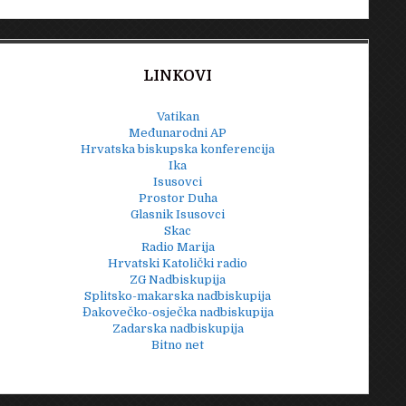
LINKOVI
Vatikan
Međunarodni AP
Hrvatska biskupska konferencija
Ika
Isusovci
Prostor Duha
Glasnik Isusovci
Skac
Radio Marija
Hrvatski Katolički radio
ZG Nadbiskupija
Splitsko-makarska nadbiskupija
Đakovečko-osječka nadbiskupija
Zadarska nadbiskupija
Bitno net