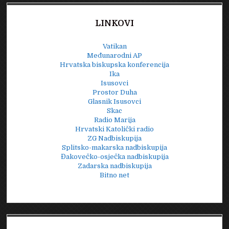
LINKOVI
Vatikan
Međunarodni AP
Hrvatska biskupska konferencija
Ika
Isusovci
Prostor Duha
Glasnik Isusovci
Skac
Radio Marija
Hrvatski Katolički radio
ZG Nadbiskupija
Splitsko-makarska nadbiskupija
Đakovečko-osječka nadbiskupija
Zadarska nadbiskupija
Bitno net