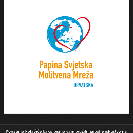
Koristimo kolačiće kako bismo vam pružili najbolje iskustvo na