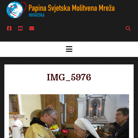
facebook
youtube
email
Open
searc
bar
open
menu
IMG_5976