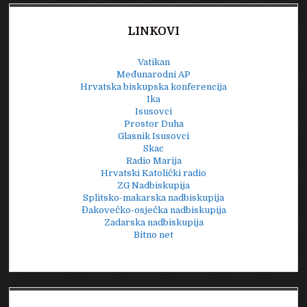
LINKOVI
Vatikan
Međunarodni AP
Hrvatska biskupska konferencija
Ika
Isusovci
Prostor Duha
Glasnik Isusovci
Skac
Radio Marija
Hrvatski Katolički radio
ZG Nadbiskupija
Splitsko-makarska nadbiskupija
Đakovečko-osječka nadbiskupija
Zadarska nadbiskupija
Bitno net