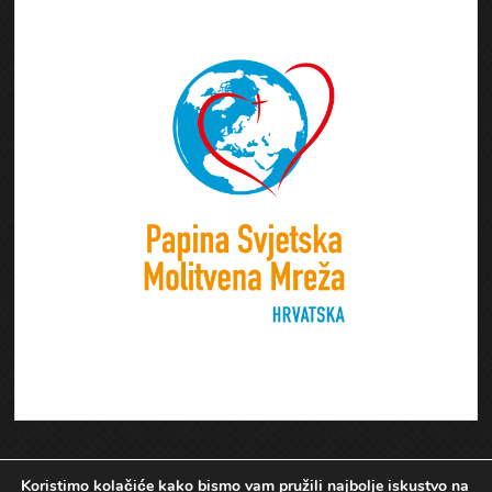
Koristimo kolačiće kako bismo vam pružili najbolje iskustvo na