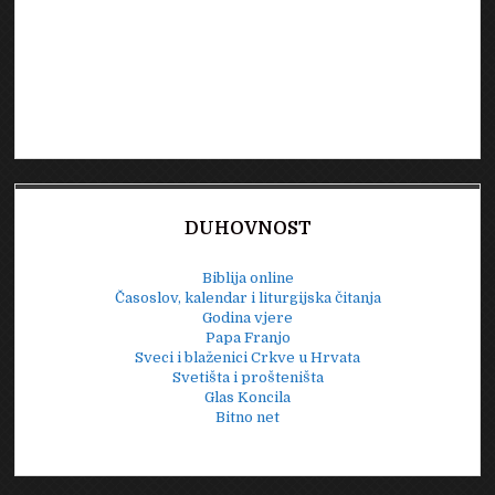
DUHOVNOST
Biblija online
Časoslov, kalendar i liturgijska čitanja
Godina vjere
Papa Franjo
Sveci i blaženici Crkve u Hrvata
Svetišta i prošteništa
Glas Koncila
Bitno net