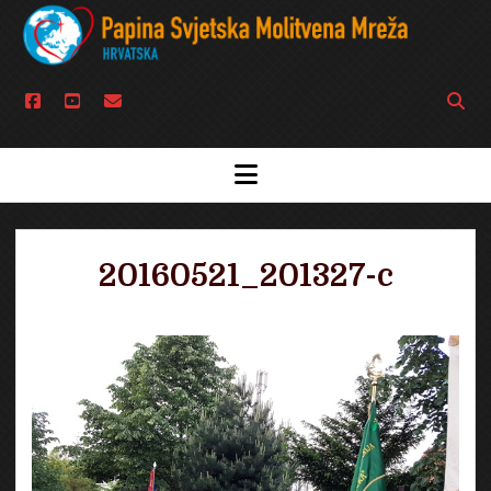
facebook
youtube
email
Open
searc
bar
open
menu
20160521_201327-c