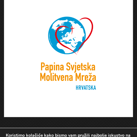
Koristimo kolačiće kako bismo vam pružili najbolje iskustvo na