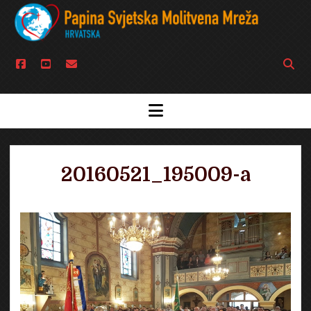
facebook
youtube
email
Open
searc
bar
open
menu
20160521_195009-a