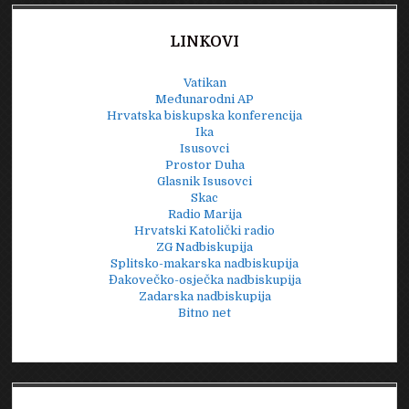
LINKOVI
Vatikan
Međunarodni AP
Hrvatska biskupska konferencija
Ika
Isusovci
Prostor Duha
Glasnik Isusovci
Skac
Radio Marija
Hrvatski Katolički radio
ZG Nadbiskupija
Splitsko-makarska nadbiskupija
Đakovečko-osječka nadbiskupija
Zadarska nadbiskupija
Bitno net